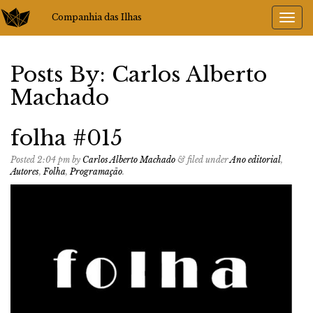
Companhia das Ilhas
Posts By:
Carlos Alberto
Machado
folha #015
Posted
2:04 pm
by
Carlos Alberto Machado
&
filed under
Ano editorial
,
Autores
,
Folha
,
Programação
.