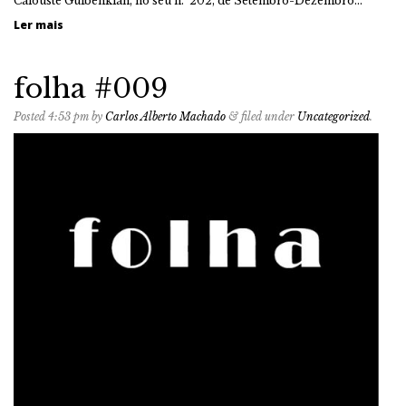
Calouste Gulbenkian, no seu n.º202, de Setembro-Dezembro…
Ler mais
folha #009
Posted
4:53 pm
by
Carlos Alberto Machado
&
filed under
Uncategorized
.