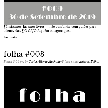
¶ Insistimos: fazemos livros — não confundir com guiões para
telenovelas. ¶ O GAJO Alguém indagou: que…
Ler mais
folha #008
Posted
6:56 pm
by
Carlos Alberto Machado
&
filed under
Autores
,
Folha
.