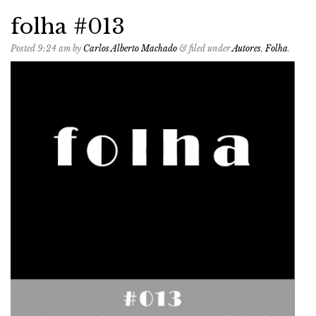
folha #013
Posted
9:24 am
by
Carlos Alberto Machado
&
filed under
Autores
,
Folha
.