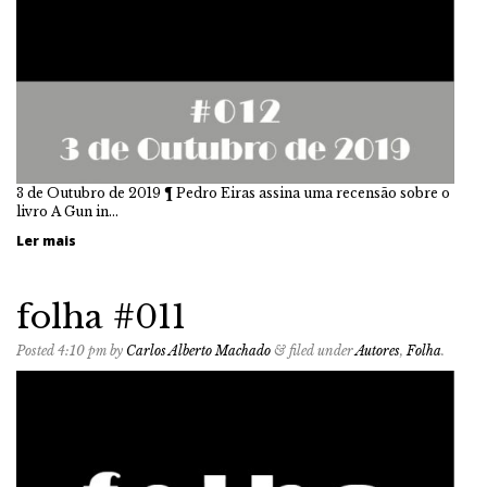
3 de Outubro de 2019 ¶ Pedro Eiras assina uma recensão sobre o
livro A Gun in…
Ler mais
folha #011
Posted
4:10 pm
by
Carlos Alberto Machado
&
filed under
Autores
,
Folha
.