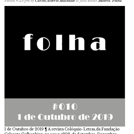
Posted
4:23 pm
by
Carlos Alberto Machado
&
filed under
Autores
,
Folha
.
1 de Outubro de 2019 ¶ A revista Colóquio-Letras,da Fundação