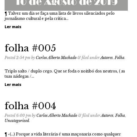
¶ Talvez um dia se faça uma lista de livros silenciados pelo
jornalismo cultural e pela crítica…
Ler mais
folha #005
Posted
2:54 pm
by
Carlos Alberto Machado
&
filed under
Autores
,
Folha
.
Triplo salto / duplo cego. Que se foda o noitibó dos neutros, ( as
tuas nádegas /…
Ler mais
folha #004
Posted
6:00 pm
by
Carlos Alberto Machado
&
filed under
Autores
,
Folha
,
Uncategorized
.
¶ «(…) Porque a vida literária é uma maçonaria como qualquer