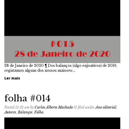
28 de Janeiro de 2020 ¶ Dos balanços (algo enjoativos) de 2019,
registamos alguns dos nossos maiores:…
Ler mais
folha #014
Posted
11:31 am
by
Carlos Alberto Machado
&
filed under
Ano editorial
,
Autores
,
Balanços
,
Folha
.