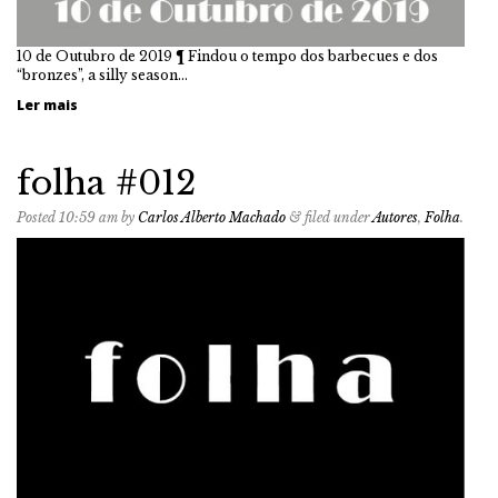
10 de Outubro de 2019 ¶ Findou o tempo dos barbecues e dos
“bronzes”, a silly season…
Ler mais
folha #012
Posted
10:59 am
by
Carlos Alberto Machado
&
filed under
Autores
,
Folha
.