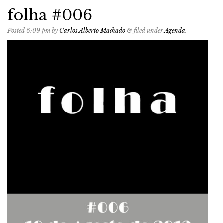
folha #006
Posted
6:09 pm
by
Carlos Alberto Machado
&
filed under
Agenda
.