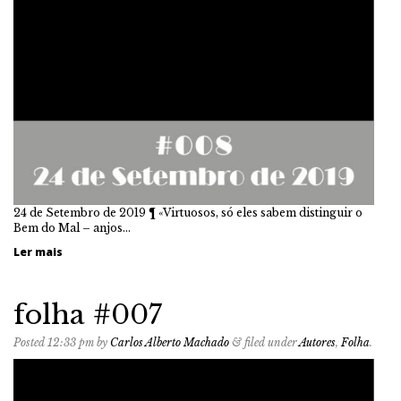
24 de Setembro de 2019 ¶ «Virtuosos, só eles sabem distinguir o
Bem do Mal – anjos…
Ler mais
folha #007
Posted
12:33 pm
by
Carlos Alberto Machado
&
filed under
Autores
,
Folha
.