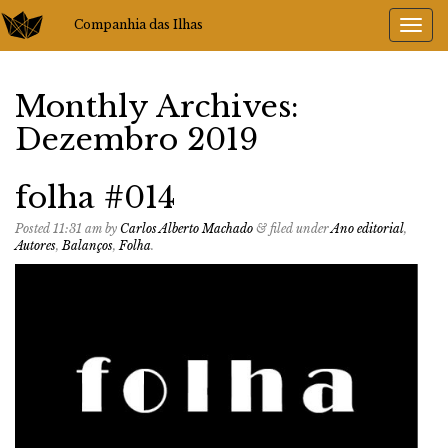
Companhia das Ilhas
Monthly Archives:
Dezembro 2019
folha #014
Posted
11:31 am
by
Carlos Alberto Machado
&
filed under
Ano editorial
,
Autores
,
Balanços
,
Folha
.