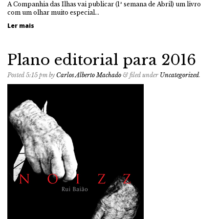
A Companhia das Ilhas vai publicar (1ª semana de Abril) um livro
com um olhar muito especial…
Ler mais
Plano editorial para 2016
Posted
5:15 pm
by
Carlos Alberto Machado
&
filed under
Uncategorized
.