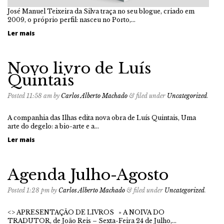
José Manuel Teixeira da Silva traça no seu blogue, criado em
2009, o próprio perfil: nasceu no Porto,…
Ler mais
Novo livro de Luís
Quintais
Posted
11:58 am
by
Carlos Alberto Machado
&
filed under
Uncategorized
.
A companhia das Ilhas edita nova obra de Luís Quintais, Uma
arte do degelo: a bio-arte e a…
Ler mais
Agenda Julho-Agosto
Posted
1:28 pm
by
Carlos Alberto Machado
&
filed under
Uncategorized
.
<> APRESENTAÇÃO DE LIVROS » A NOIVA DO
TRADUTOR, de João Reis – Sexta-Feira 24 de Julho,…