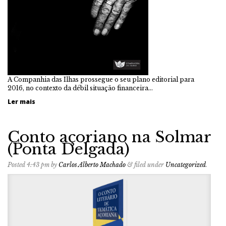
A Companhia das Ilhas prossegue o seu plano editorial para
2016, no contexto da débil situação financeira…
Ler mais
Conto açoriano na Solmar
(Ponta Delgada)
Posted
4:43 pm
by
Carlos Alberto Machado
&
filed under
Uncategorized
.