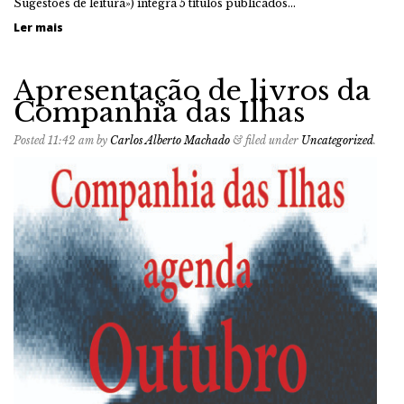
Sugestões de leitura») integra 5 títulos publicados…
Ler mais
Apresentação de livros da
Companhia das Ilhas
Posted
11:42 am
by
Carlos Alberto Machado
&
filed under
Uncategorized
.