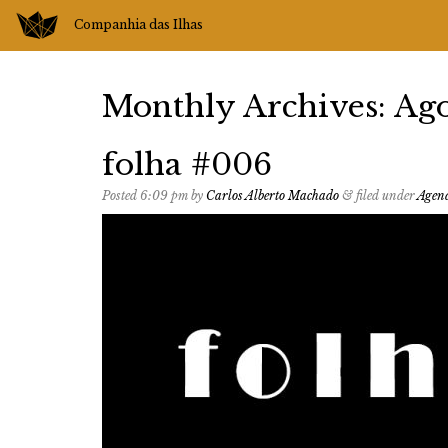
Companhia das Ilhas
Monthly Archives:
Ago
folha #006
Posted
6:09 pm
by
Carlos Alberto Machado
&
filed under
Agen