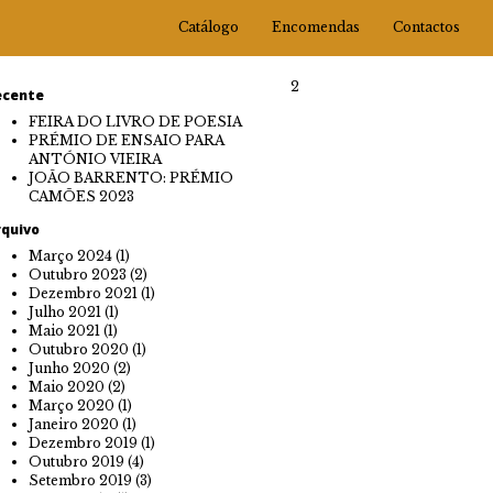
Catálogo
Encomendas
Contactos
2
ecente
FEIRA DO LIVRO DE POESIA
PRÉMIO DE ENSAIO PARA
ANTÓNIO VIEIRA
JOÃO BARRENTO: PRÉMIO
CAMÕES 2023
rquivo
Março 2024
(1)
Outubro 2023
(2)
Dezembro 2021
(1)
Julho 2021
(1)
Maio 2021
(1)
Outubro 2020
(1)
Junho 2020
(2)
Maio 2020
(2)
Março 2020
(1)
Janeiro 2020
(1)
Dezembro 2019
(1)
Outubro 2019
(4)
Setembro 2019
(3)