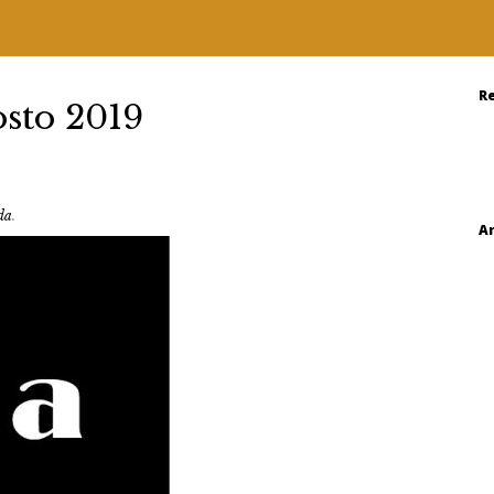
R
sto 2019
da
.
A