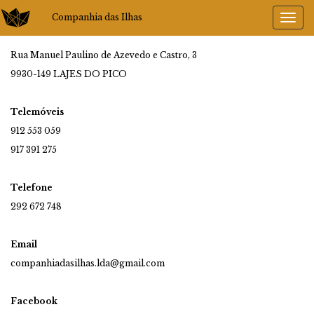
Companhia das Ilhas
Rua Manuel Paulino de Azevedo e Castro, 3
9930-149 LAJES DO PICO
Telemóveis
912 553 059
917 391 275
Telefone
292 672 748
Email
companhiadasilhas.lda@gmail.com
Facebook