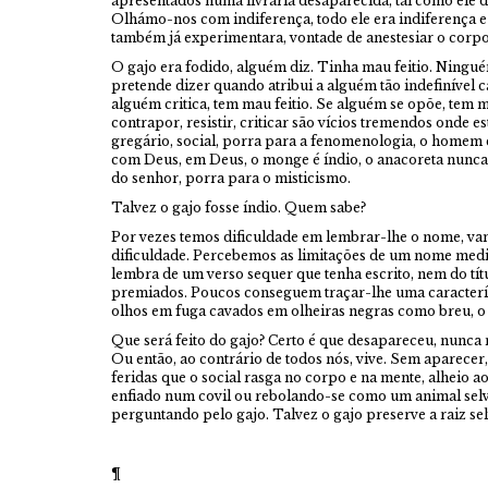
apresentados numa livraria desaparecida, tal como ele 
Olhámo-nos com indiferença, todo ele era indiferença e
também já experimentara, vontade de anestesiar o corpo
O gajo era fodido, alguém diz. Tinha mau feitio. Ningué
pretende dizer quando atribui a alguém tão indefinível ca
alguém critica, tem mau feitio. Se alguém se opõe, tem m
contrapor, resistir, criticar são vícios tremendos onde 
gregário, social, porra para a fenomenologia, o homem 
com Deus, em Deus, o monge é índio, o anacoreta nunca
do senhor, porra para o misticismo.
Talvez o gajo fosse índio. Quem sabe?
Por vezes temos dificuldade em lembrar-lhe o nome, vam
dificuldade. Percebemos as limitações de um nome media
lembra de um verso sequer que tenha escrito, nem do títu
premiados. Poucos conseguem traçar-lhe uma característ
olhos em fuga cavados em olheiras negras como breu, o 
Que será feito do gajo? Certo é que desapareceu, nunca 
Ou então, ao contrário de todos nós, vive. Sem aparece
feridas que o social rasga no corpo e na mente, alheio
enfiado num covil ou rebolando-se como um animal se
perguntando pelo gajo. Talvez o gajo preserve a raiz s
¶