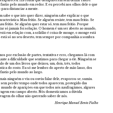
desapareceu. Há coisas que desaparecem sem deixar rastro.
 fastio pelo mundo em redor. E eu percebi nos olhos dele o que
 para distanciar a mente.
m sabe o que isto quer dizer, ninguém sabe explicar o que
racterística. Mau feitio. Se alguém resiste, tem mau feitio. Se
au feitio. Se alguém quer estar só, tem mau feitio. Porque
estar só jamais foi solução. O homem é um ser aberto ao mundo,
está em relação com, a solidão é coisa de monge, o monge está
 está só no seu deserto, tem sempre por companhia a sombra
os por exclusão de partes, tentativa e erro, chegamos lá com
nte a dificuldade que sentimos para chegar a ele. Ninguém se
lo de um dos livros que deixou, um, dois, três, todos
ica do rosto. Eu só me lembro do aperto de mão lasso, dos
fastio pelo mundo ao largo.
mais ninguém o viu ou ouviu falar dele, evaporou-se, sumiu.
r, sem perder tempo onde todos aparecem, protegido das
 ao mundo de aparições em que todos nós naufragámos, algures
lvagem em campo aberto. Nós domesticamos a dúvida
elvagem do olhar não querendo saber de nós.
Henrique Manuel Bento Fialho