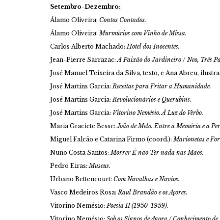
Setembro-Dezembro:
Álamo Oliveira:
Contos Contados.
Álamo Oliveira:
Murmúrios com Vinho de Missa.
Carlos Alberto Machado:
Hotel dos Inocentes.
Jean-Pierre Sarrazac:
A Paixão do Jardineiro
/
Neo, Três Pa
José Manuel Teixeira da Silva, texto, e Ana Abreu, ilustr
José Martins Garcia:
Receitas para Fritar a Humanidade.
José Martins Garcia:
Revolucionários e Querubins.
José Martins Garcia:
Vitorino Nemésio. À Luz do Verbo.
Maria Graciete Besse:
João de Melo. Entre a Memória e a Pe
Miguel Falcão e Catarina Firmo (coord.):
Marionetas e For
Nuno Costa Santos:
Morrer É não Ter nada nas Mãos.
Pedro Eiras:
Museus.
Urbano Bettencourt:
Com Navalhas e Navios.
Vasco Medeiros Rosa:
Raul Brandão e os Açores.
Vitorino Nemésio:
Poesia II (1950-1959).
Vitorino Nemésio:
Sob os Signos de Agora / Conhecimento de