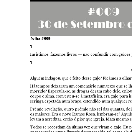
folha #009
¶
Insistimos: fazemos livros — não confundir com guiões 
¶
Alguém indagou: que é feito desse gajo? Ficámos a olhar
Há tempos deixaram um comentário num texto que se lhe
morrido? Especula-se: as drogas deram cabo dele, enl
corpo e alma, converteu-se à metafísica, era gajo para
seringa espetada num braço, estendido num qualquer re
Prémio revelação, outro prémio não sei das quantas, dois
os maiores. Era o novo Ramos Rosa, lembram-se? Aquilo 
levam a acreditar, então é pior que igreja. Mata mesmo 
Todos se recordam da última vez que viram o gajo. Eu pr