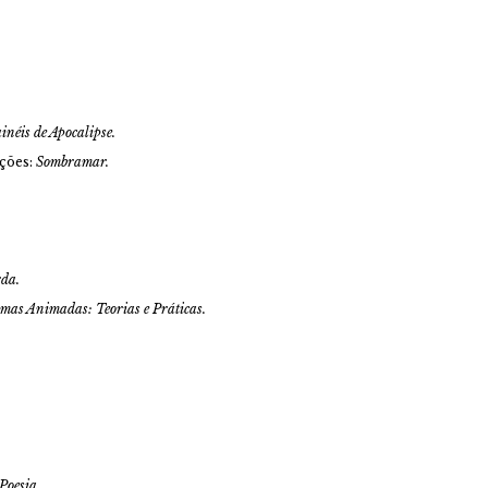
inéis de Apocalipse.
ações:
Sombramar.
rda.
mas Animadas: Teorias e Práticas.
 Poesia
.