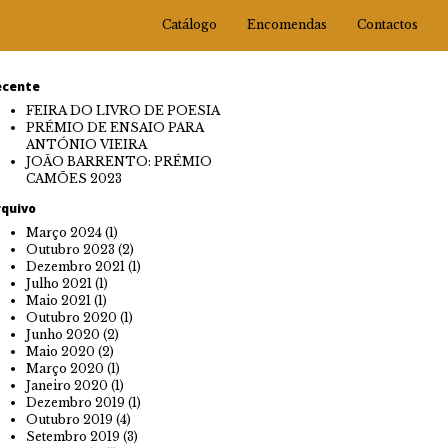
Catálogo
Encomendas
Contactos
ecente
FEIRA DO LIVRO DE POESIA
PRÉMIO DE ENSAIO PARA
ANTÓNIO VIEIRA
JOÃO BARRENTO: PRÉMIO
CAMÕES 2023
rquivo
Março 2024
(1)
Outubro 2023
(2)
Dezembro 2021
(1)
Julho 2021
(1)
Maio 2021
(1)
Outubro 2020
(1)
Junho 2020
(2)
Maio 2020
(2)
Março 2020
(1)
Janeiro 2020
(1)
Dezembro 2019
(1)
Outubro 2019
(4)
Setembro 2019
(3)