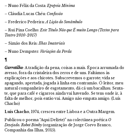
– Nuno Félix da Costa:
Epopeia Mínima
– Cláudia Lucas Chéu:
Confissão
– Frederico Pedreira:
A Lição do Sonâmbulo
– Rui Pina Coelho:
Este Título Não que É muito Longo (Textos para
Teatro 2010-2017)
– Simão dos Reis:
Ilhas Imateriais
– Nuno Dempster:
Variações da Perda
¶
Garrotilho
:
A tradição da pena, coisas a mais. Época arrumada do
avesso, fora da cristaleira dos zeros e de uns. Faltámos às
explicações e aos chicotes. Subscrevemos o garrote; vida se
apagando, apertada, jogada à linha em contramão. Ó leitor, meu
natural companheiro de esgotamento, dá cá um bacalhau. Senta-
te, que para café e cigarros ainda vai havendo. Se tens onde ir, à
falta de melhor, pois então vai. Amigo não empata amigo. (Luís
Chacho)
Luís Chacho
, 1974, cresceu entre Lisboa e a Outra Margem.
Publicou o poema “Aqui Del(ete)” na colectânea poética
O
Desejado. Robot Bimby
(organização de Jorge Corvo Branco,
Companhia das Ilhas, 2015).