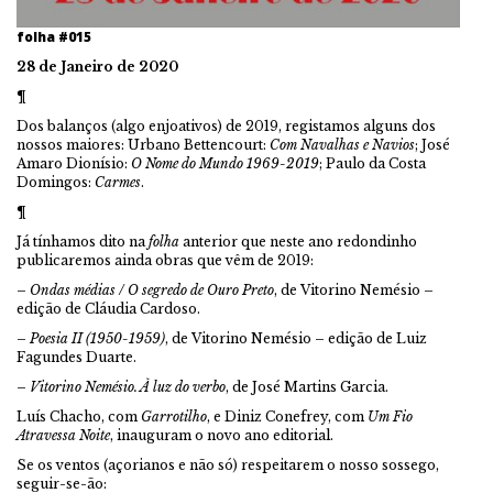
folha #015
28 de Janeiro de 2020
¶
Dos balanços (algo enjoativos) de 2019, registamos alguns dos
nossos maiores: Urbano Bettencourt:
Com Navalhas e Navios
; José
Amaro Dionísio:
O Nome do Mundo 1969-2019
; Paulo da Costa
Domingos:
Carmes
.
¶
Já tínhamos dito na
folha
anterior que neste ano redondinho
publicaremos ainda obras que vêm de 2019:
–
Ondas médias / O segredo de Ouro Preto
, de Vitorino Nemésio –
edição de Cláudia Cardoso.
–
Poesia II (1950-1959)
, de Vitorino Nemésio – edição de Luiz
Fagundes Duarte.
–
Vitorino Nemésio. À luz do verbo
, de José Martins Garcia.
Luís Chacho, com
Garrotilho
, e Diniz Conefrey, com
Um Fio
Atravessa Noite
, inauguram o novo ano editorial.
Se os ventos (açorianos e não só) respeitarem o nosso sossego,
seguir-se-ão: