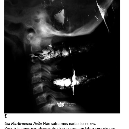
¶
Um Fio Atravessa Noite
: Não sabíamos nada das cores.
Respirávamos nas alcovas do desejo com um labor secreto por