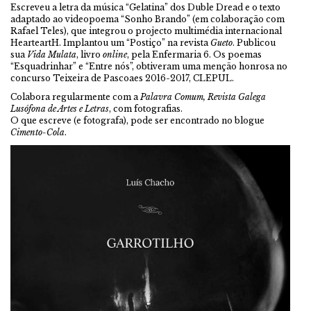
Escreveu a letra da música “Gelatina” dos Duble Dread e o texto
adaptado ao videopoema “Sonho Brando” (em colaboração com
Rafael Teles), que integrou o projecto multimédia internacional
HearteartH. Implantou um “Postiço” na revista
Gueto
. Publicou
sua
Vida Mulata
, livro
online
, pela Enfermaria 6. Os poemas
“Esquadrinhar” e “Entre nós”, obtiveram uma menção honrosa no
concurso Teixeira de Pascoaes 2016-2017, CLEPUL.
Colabora regularmente com a
Palavra Comum, Revista Galega
Lusófona de Artes e Letras
, com fotografias.
O que escreve (e fotografa), pode ser encontrado no blogue
Cimento-Cola
.