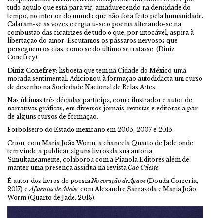
tudo aquilo que está para vir, amadurecendo na densidade do
tempo, no interior do mundo que não fora feito pela humanidade.
Calaram-se as vozes e ergueu-se o poema alterando-se na
combustão das cicatrizes de tudo o que, por intocável, aspira à
libertação do amor. Escutamos os pássaros nervosos que
perseguem os dias, como se do último se tratasse. (Diniz
Conefrey).
Diniz Conefrey
: lisboeta que tem na Cidade do México uma
morada sentimental. Adicionou à formação autodidacta um curso
de desenho na Sociedade Nacional de Belas Artes.
Nas últimas três décadas participa, como ilustrador e autor de
narrativas gráficas, em diversos jornais, revistas e editoras a par
de alguns cursos de formação.
Foi bolseiro do Estado mexicano em 2005, 2007 e 2015.
Criou, com Maria João Worm, a chancela Quarto de Jade onde
tem vindo a publicar alguns livros da sua autoria.
Simultaneamente, colaborou com a Pianola Editores além de
manter uma presença assídua na revista
Cão Celeste
.
É autor dos livros de poesia
No coração de Agave
(Douda Correria,
2017) e
Afluentes de Adobe
, com Alexandre Sarrazola e Maria João
Worm (Quarto de Jade, 2018).