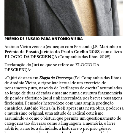
PRÉMIO DE ENSAIO PARA ANTÓNIO VIEIRA
António Vieira venceu (ex-aequo com Fernando J.B. Martinho) o
Prémio de Ensaio Jacinto do Prado Coelho 2023
, com o livro
ELOGIO DA DESCRENÇA
(Companhia das Ilhas, 2022).
Declaração do Júri no que se refere ao ELOGIO DA
DESCRENÇA:
«O júri destaca em
Elogio da Descrença
(Ed. Companhia das Ilhas)
de António Vieira, o rigor intelectual de um exercício de
pensamento puro, nascido de “estilhaços de escrita” acumulados
ao longo de duas décadas e assente numa estrutura fragmentária
de pendor aforístico (aqui e ali intercalada por breves passagens
ficcionais). Pensador heterodoxo com uma ampla produção
ensaística, António Vieira (n. 1941) apresenta nesta obra, poderosa
e muitíssimo original, uma atitude de radical ceticismo,
assumindo-a como o bisturi que permite um questionamento de
categorias tão diversas como a linguagem, a memória, o livre
arbítrio, a morte, a divindade, a história e o próprio género