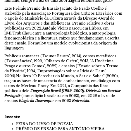
humano, sempre à luz de uma abordagem fenomenológica.»
Este Prémio Prémio de Ensaio Jacinto do Prado Coelho é
atribuído pela Associação Portuguesa dos Críticos Literários com
o apoio do Ministério da Cultura através da Direção-Geral do
Livro, dos Arquivos e das Bibliotecas. Prémio relativo a obras
publicadas em 2022.António Vieira nasceu em Lisboa, em
1941.Trabalhou entre a antropologia biológica, a antropologia
fenomenológica e a literatura, raízes que fundamentam a escrita
deste ensaio. Formulou um modelo evolucionista da origem da
linguagem.
Publicou romances (“Doutor Fausto”, 2014), contos metafísicos
(“Dissonâncias”, 1999, “Olhares de Orfeu”, 2013, “A Undécima
Praga e outros Contos”, 2022) e ensaios (“Ensaio sobre o Termo
da História”, 1994, “Improvisações sobre a Ideia de Deus”,
2005).No livro “O Perceber do Mundo, o Ser e o Saber” (2020),
traçou as bases de uma teoria do conhecimento, em diálogo com
textos de Merleau-Ponty. Em 2021, a Companhia das Ilhas
publicou dele
Viagem pelo Brasil [1999-2000]. Diário de um Escritor
Português
(com edição brasileira em 2023), em 2022 o livro de
ensaios
Elogio da Descrença
e em 2023
Entrevista
.
Recente
FEIRA DO LIVRO DE POESIA
PRÉMIO DE ENSAIO PARA ANTÓNIO VIEIRA