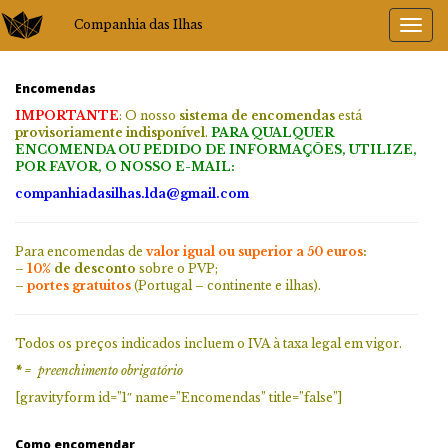
Companhia das Ilhas
Encomendas
IMPORTANTE
: O nosso
sistema de encomendas
está
provisoriamente indisponível
.
PARA QUALQUER
ENCOMENDA OU PEDIDO DE INFORMAÇÕES,
UTILIZE,
POR FAVOR, O NOSSO E-MAIL:
companhiadasilhas.lda@gmail.com
Para encomendas de
valor igual ou superior a 50 euros
:
–
10%
de desconto
sobre o PVP;
–
portes gratuitos
(Portugal – continente e ilhas).
Todos os preços indicados incluem o IVA à taxa legal em vigor.
*
= preenchimento obrigatório
[gravityform id=”1″ name=”Encomendas” title=”false”]
Como encomendar