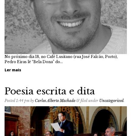
No próximo dia 18, no Café Lusitano (rua José Falcão, Porto),
Pedro Eiras lê “Bela Dona” do…
Ler mais
Poesia escrita e dita
Posted
1:44 pm
by
Carlos Alberto Machado
&
filed under
Uncategorized
.