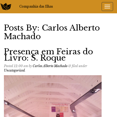
Companhia das Ilhas
Posts By:
Carlos Alberto
Machado
Presença em Feiras do
Livro: S. Roque
Posted
12:00 am
by
Carlos Alberto Machado
&
filed under
Uncategorized
.