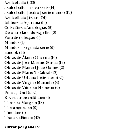
Azulcobalto
(133)
azulcobalto – nova série
(14)
azulcobalto | teatro | série mundo
(12)
Azulcolbato | teatro
(51)
Biblioteca Açoriana
(13)
Colectâneas/antologias
(8)
Do outro lado do espelho
(2)
Fora de colecção
(3)
Mundos
(4)
Mundos – segunda série
(6)
nanook
(14)
Obras de Álamo Oliveira
(16)
Obras de José Martins Garcia
(12)
Obras de Manuel João Gomes
(2)
Obras de Mário T Cabral
(12)
Obras de Urbano Bettencourt
(5)
Obras de Virgílio Martinho
(4)
Obras de Vitorino Nemésio
(9)
Poesia, Um Dia
(5)
Revista transeatlântico
(1)
Terceira Margem
(18)
Terra açoriana
(8)
Timeline
(1)
Transeatlântico
(47)
Filtrar por género: