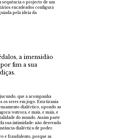
ua sequência o projecto de um
ntários encadeados configura
uiada pela ideia da
édalos, a imensidão
 por fim a sua
diças.
e jucundo, que a acompanha
s os seres em jogo. Esta tirania
ensamento dialéctico, opondo as
gora/outrora, e mais, e mais, e
totalidade do mundo. Assim parte
 da sua intimidade: não desvenda
stância dialéctica de poder.
vo e fraudulento, porque as