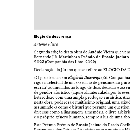
Elogio da descrença
António Vieira
Segunda edição desta obra de António Vieira que ve
Fernando J.B. Martinho) o
Prémio de Ensaio Jacint
2023
(Companhia das Ilhas, 2022).
Declaração do Júri no que se refere ao ELOGIO D
«O júri destaca em
Elogio da Descrença
(Ed. Companhia d
rigor intelectual de um exercício de pensamento puro,
escrita” acumulados ao longo de duas décadas e asse
de pendor aforístico (aqui e ali intercalada por breve
heterodoxo com uma ampla produção ensaística, Antóni
nesta obra, poderosa e muitíssimo original, uma atitud
assumindo-a como o bisturi que permite um question
diversas como a linguagem, a memória, o livre arbítrio,
e o próprio género humano, sempre à luz de uma ab
Este Prémio Prémio de Ensaio Jacinto do Prado Coelh
Portuguesa dos Críticos Literários com o apoio do Min