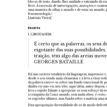
blocos de texto, dando-lhes unidade e extraindo da s
livro. A sucessão de interrogações, asserções e come
uma maneira de olhar o mundo e de estar no mundo, g
fenomenologia.»
[António Vieira]
Excerto
I. LINGUAGEM
É certo que as palavras, os seus d
esgotante das suas possibilidades,
traição, têm algo das areias move
GEORGES BATAILLE
Há um carácter totalitário da linguagem, impetuoso 
desde o seu estado mais elementar e a leva a visar todo
da palavra exerce-se sobre um fundo emocional de p
díades eu/não-eu, nós/eles, aqui/além, antes/depois, a
leva o sujeito falante a apropriar-se sem esforço da 
à conquista da Coisa-mundo, sem nada obter, é certo,
os segredos últimos, mas funda sobre a matéria uma in
Esta apropriação da totalidade dá-se de modo defecti