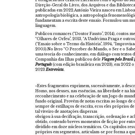
Direção-Geral do Livro, dos Arquivos e das Biblioteca
publicadas em 2022.António Vieira nasceu em Lisboa,
antropologia biológica, a antropologia fenomenológica
fundamentam a escrita deste ensaio. Formulou um mo
linguagem.
Publicou romances (“Doutor Fausto”, 2014), contos met
“Olhares de Orfeu”, 2013, “A Undécima Praga e outros
(“Ensaio sobre o Termo da História”, 1994, “Improvisa
2005).No livro “O Perceber do Mundo, o Ser e o Saber
uma teoria do conhecimento, em diálogo com textos 
Companhia das Ilhas publicou dele
Viagem pelo Brasil
Português
(com edição brasileira em 2023), em 2022 o
2023
Entrevista
.
«Estes fragmentos exprimem, sucessivamente, a desc
Homo, nos deuses, nas essências, na liberdade e na hi
reconhecimento e na celebração de um Jogo do mun
fundo original. Provêm de notas escritas ao longo de
sempre de estilhaços de escrita, ecos eles próprios 
tal viveiro de anotações dispersas
obrigou à sua decifração, transcrição, ordenação e ac
obtido, contendo breves momentos de ficção por entre
dividido em doze núcleos temáticos. Os capítulos resu
próprios em segmentos, articulam-se por forma a que 