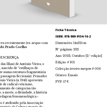
Ficha Técnica
ISBN: 978-989-9154-16-2
nceu recentemente (ex-aequo com
Dimensões: 14x22cm
o do Prado Coelho
Nº páginas: 232
Ano: 2023, Outubro [2.ª edição]
A DESCRENÇA:
Edição: # 301
as Ilhas) de António Vieira, o
 nascido de “estilhaços de
Colecção
terceira margem
# 006
nte numa estrutura fragmentária
Género: Ensaio
s passagens ficcionais). Pensador
o Vieira (n. 1941) apresenta
PVP: 17 €
e de radical ceticismo,
amento de categorias tão
 a morte, a divindade, a história
ordagem fenomenológica.»
o é atribuído pela Associação
istério da Cultura através da