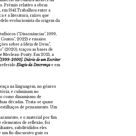
s. Prémio relativo a obras
 em 1941.Trabalhou entre a
 e a literatura, raízes que
delo evolucionista da origem da
afísicos (“Dissonâncias”, 1999,
 Contos”, 2022) e ensaios
ções sobre a Ideia de Deus”,
” (2020), traçou as bases de
de Merleau-Ponty. Em 2021, a
 [1999-2000]. Diário de um Escritor
 referido
Elogio da Descrença
e em
rença na linguagem, no género
stória, e culminam no
do como dinamismo de
 duas décadas. Trata-se quase
de estilhaços de pensamento. Um
laramento, e o material por fim
 elementos de reflexão, foi
ltantes, subdivididos eles
um fio discursivo guie os