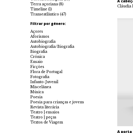
A cabeç
Terra açoriana
(8)
Cláudia
Timeline
(1)
Transeatlântico
(47)
Filtrar por género:
Açores
Aforismos
Autobiografia
Autobiografia/Biografia
Biografia
Crónica
Ensaio
Ficções
Flora de Portugal
Fotografia
Infanto-Juvenil
Miscelânea
Música
Poesia
Poesia para crianças e jovens
Revista literária
Teatro | ensaios
Teatro | peças
Textos de Viagem
A porta