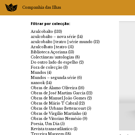
Companhia das Ilhas
Filtrar por colecção:
Azulcobalto
(133)
azulcobalto – nova série
(14)
azulcobalto | teatro | série mundo
(12)
Azulcolbato | teatro
(51)
Biblioteca Açoriana
(13)
Colectâneas/antologias
(8)
Do outro lado do espelho
(2)
Fora de colecção
(3)
Mundos
(4)
Mundos – segunda série
(6)
nanook
(14)
Obras de Álamo Oliveira
(16)
Obras de José Martins Garcia
(12)
Obras de Manuel João Gomes
(2)
Obras de Mário T Cabral
(12)
Obras de Urbano Bettencourt
(5)
Obras de Virgílio Martinho
(4)
Obras de Vitorino Nemésio
(9)
Poesia, Um Dia
(5)
Revista transeatlântico
(1)
Terceira Margem
(18)