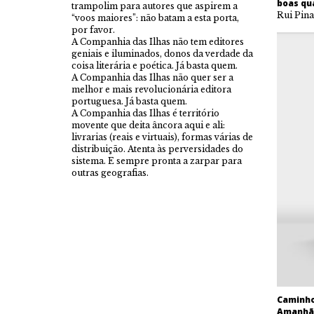
boas qu
trampolim para autores que aspirem a
Rui Pina
“voos maiores”: não batam a esta porta,
por favor.
A Companhia das Ilhas não tem editores
geniais e iluminados, donos da verdade da
coisa literária e poética. Já basta quem.
A Companhia das Ilhas não quer ser a
melhor e mais revolucionária editora
portuguesa. Já basta quem.
A Companhia das Ilhas é território
movente que deita âncora aqui e ali:
livrarias (reais e virtuais), formas várias de
distribuição. Atenta às perversidades do
sistema. E sempre pronta a zarpar para
outras geografias.
Caminho
Amanhã