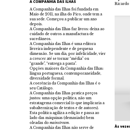
A COMPANHIA DAS ILHAS
Ricardo
A Companhia das Ilhas foi fundada em
Maio de 2011, na ilha do Pico, onde tem a
sua sede. Começou a publicar um ano
depois.
A Companhia das Ilhas faz livros: deixa ao
cuidado de outros a manufactura de
sucedâneos.
A Companhia das Ilhas é uma editora
livreira independente e de pequena
dimensão. Se um dia, por infelicidade, vier
a crescer até se tornar “média” ou
“grande”, “entrega a pasta”.
Opções maiores da Companhia das Ilhas:
língua portuguesa, contemporaneidade,
diversidade formal.
A coerência da Companhia das Ilhas é o
seu Catálogo.
A Companhia das Ilhas pratica preços
justos: uma opção política, não um
estratagema comercial (o que implicaria a
subalternização de textos e de autores).
Esta política agiliza a edição e passa ao
lado das máquinas (demasiado) bem
oleadas do
mainstream
.
Às veze
A Companhia das Ilhas não serve de