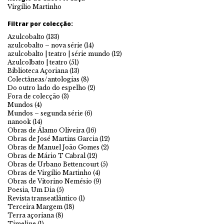
Virgílio Martinho
Filtrar por colecção:
Azulcobalto
(133)
azulcobalto – nova série
(14)
azulcobalto | teatro | série mundo
(12)
Azulcolbato | teatro
(51)
Biblioteca Açoriana
(13)
Colectâneas/antologias
(8)
Do outro lado do espelho
(2)
Fora de colecção
(3)
Mundos
(4)
Mundos – segunda série
(6)
nanook
(14)
Obras de Álamo Oliveira
(16)
Obras de José Martins Garcia
(12)
Obras de Manuel João Gomes
(2)
Obras de Mário T Cabral
(12)
Obras de Urbano Bettencourt
(5)
Obras de Virgílio Martinho
(4)
Obras de Vitorino Nemésio
(9)
Poesia, Um Dia
(5)
Revista transeatlântico
(1)
Terceira Margem
(18)
Terra açoriana
(8)
Timeline
(1)