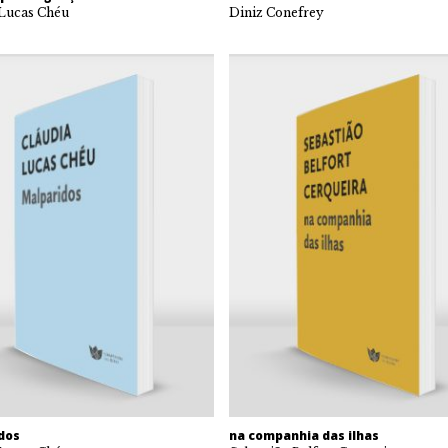
 Lucas Chéu
Diniz Conefrey
dos
na companhia das ilhas