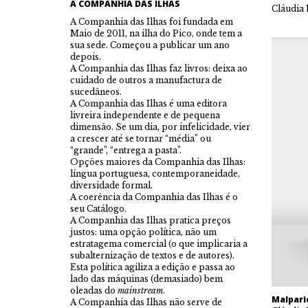
A COMPANHIA DAS ILHAS
Cláudia
A Companhia das Ilhas foi fundada em
Maio de 2011, na ilha do Pico, onde tem a
sua sede. Começou a publicar um ano
depois.
A Companhia das Ilhas faz livros: deixa ao
cuidado de outros a manufactura de
sucedâneos.
A Companhia das Ilhas é uma editora
livreira independente e de pequena
dimensão. Se um dia, por infelicidade, vier
a crescer até se tornar “média” ou
“grande”, “entrega a pasta”.
Opções maiores da Companhia das Ilhas:
língua portuguesa, contemporaneidade,
diversidade formal.
A coerência da Companhia das Ilhas é o
seu Catálogo.
A Companhia das Ilhas pratica preços
justos: uma opção política, não um
estratagema comercial (o que implicaria a
subalternização de textos e de autores).
Esta política agiliza a edição e passa ao
lado das máquinas (demasiado) bem
oleadas do
mainstream
.
Malpari
A Companhia das Ilhas não serve de