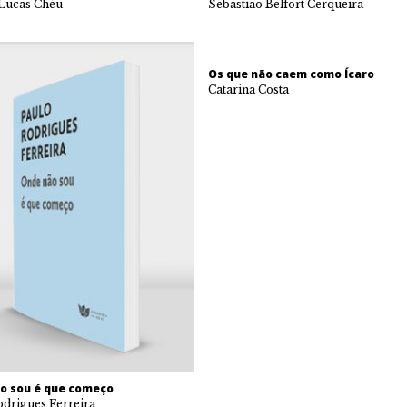
 Lucas Chéu
Sebastião Belfort Cerqueira
Os que não caem como Ícaro
Catarina Costa
o sou é que começo
drigues Ferreira