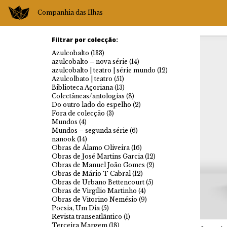
Companhia das Ilhas
Filtrar por colecção:
Azulcobalto
(133)
azulcobalto – nova série
(14)
azulcobalto | teatro | série mundo
(12)
Azulcolbato | teatro
(51)
Biblioteca Açoriana
(13)
Colectâneas/antologias
(8)
Do outro lado do espelho
(2)
Fora de colecção
(3)
Mundos
(4)
Mundos – segunda série
(6)
nanook
(14)
Obras de Álamo Oliveira
(16)
Obras de José Martins Garcia
(12)
Obras de Manuel João Gomes
(2)
Obras de Mário T Cabral
(12)
Obras de Urbano Bettencourt
(5)
Obras de Virgílio Martinho
(4)
Obras de Vitorino Nemésio
(9)
Poesia, Um Dia
(5)
Revista transeatlântico
(1)
Terceira Margem
(18)