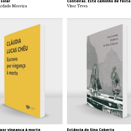
 solar
Conteiras. Este caminho de festa
ardado Moreira
Vítor Teves
 por vingança à morte
Estância do Sino Coberto