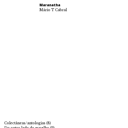
Maranatha
Mário T Cabral
Colectâneas/antologias
(8)
Do outro lado do espelho
(2)