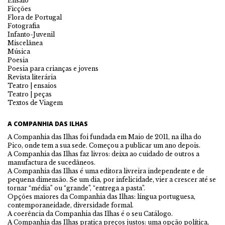
Ensaio
Ficções
Flora de Portugal
Fotografia
Infanto-Juvenil
Miscelânea
Música
Poesia
Poesia para crianças e jovens
Revista literária
Teatro | ensaios
Teatro | peças
Textos de Viagem
A COMPANHIA DAS ILHAS
A Companhia das Ilhas foi fundada em Maio de 2011, na ilha do
Pico, onde tem a sua sede. Começou a publicar um ano depois.
A Companhia das Ilhas faz livros: deixa ao cuidado de outros a
manufactura de sucedâneos.
A Companhia das Ilhas é uma editora livreira independente e de
pequena dimensão. Se um dia, por infelicidade, vier a crescer até se
tornar “média” ou “grande”, “entrega a pasta”.
Opções maiores da Companhia das Ilhas: língua portuguesa,
contemporaneidade, diversidade formal.
A coerência da Companhia das Ilhas é o seu Catálogo.
A Companhia das Ilhas pratica preços justos: uma opção política,