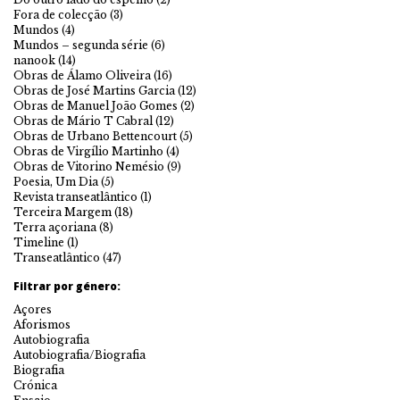
Fora de colecção
(3)
Mundos
(4)
Mundos – segunda série
(6)
nanook
(14)
Obras de Álamo Oliveira
(16)
Obras de José Martins Garcia
(12)
Obras de Manuel João Gomes
(2)
Obras de Mário T Cabral
(12)
Obras de Urbano Bettencourt
(5)
Obras de Virgílio Martinho
(4)
Obras de Vitorino Nemésio
(9)
Poesia, Um Dia
(5)
Revista transeatlântico
(1)
Terceira Margem
(18)
Terra açoriana
(8)
Timeline
(1)
Transeatlântico
(47)
Filtrar por género:
Açores
Aforismos
Autobiografia
Autobiografia/Biografia
Biografia
Crónica