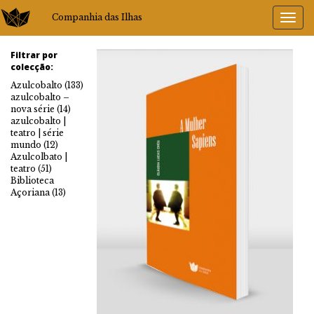
Companhia das Ilhas
Filtrar por
colecção:
Azulcobalto
(133)
azulcobalto –
nova série
(14)
azulcobalto |
teatro | série
mundo
(12)
Azulcolbato |
teatro
(51)
Biblioteca
Açoriana
(13)