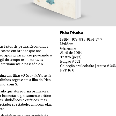
Ficha Técnica
ISBN 978-989-9154-37-7
13x18cm
as feitos de pedra. Escondidos
64páginas
á rostos em bronze que nos
Abril de 2024
ção após geração vão povoando o
Teatro (peça)
ágil do tempo os homens, as
Edição # 321
r eternamente o passado e o
Colecção azulcobalto | teatro # 053
PVP 16 €
a das Ilhas (
O Grande Museu da
Palinhos regressam à ilha do Pico
smo, com S.
lo que aterrou, na primavera
o fomentar o pensamento crítico
os, simbólicos e estéticos, mas
pectadores estabeleciam com elas,
nto.
a desdobra-se numa espécie de