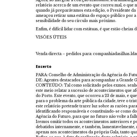
relatório acerca de um evento que correu mal, o que 
quando já preparávamos esta edição, o Presidente d
ameaçou retirar uma estátua do espaço público por a 
sensibilidade do seu círculo mais próximo.
Enfim, é difícil lidar com estátuas, é que estão cheias d
VISÕES ÚTEIS
Venda directa – pedidos para: companhiadasilhas.l
Excerto
PARA: Conselho de Administração da Agência do Fut
DE: Agentes destacados para acompanhar a Grande Ga
CONTEÚDO: Tal como solicitado pelos exmos. senho
este meio relatar a sucessão de acontecimentos que af
do Porto. Este evento, que ocorreu a 23 de maio, e qu
para o problema da arte pública da cidade, teve o tri
este relatório pretende trazer luz sobre as razões par
identificando responsáveis e constituindo-se como 
Agência do Futuro, para que no futuro não volte a falh
Iremos omitir todos os acontecimentos anteriores e p
debatidos internamente, e também, lamentavelmente,
apenas nos acontecimentos da própria Gala, tanto 