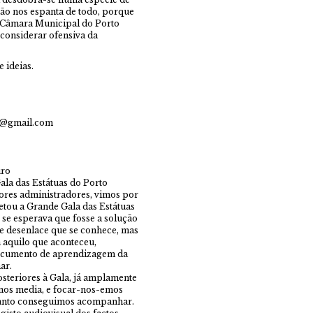
não nos espanta de todo, porque
a Câmara Municipal do Porto
considerar ofensiva da
e ideias.
da@gmail.com
uro
la das Estátuas do Porto
res administradores, vimos por
etou a Grande Gala das Estátuas
e se esperava que fosse a solução
ste desenlace que se conhece, mas
a aquilo que aconteceu,
documento de aprendizagem da
ar.
osteriores à Gala, já amplamente
 nos media, e focar-nos-emos
quanto conseguimos acompanhar.