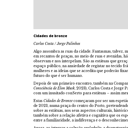
Cidades de bronze
Carlos Costa / Jorge Palinhos
Algo assombra as ruas da cidade. Fantasmas, talvez, m
em recantos de praças, no meio de ruas e avenidas, h
observam e nos interpelam. São as estátuas que gera
espaço público, na ansiedade de registar no tecido fr
mulheres e as ideias que se acredita que poderão fixa
futuro do que é ser humano.
Depois de um primeiro encontro, também na Companhi
Consciência de Elon Musk
, 2023), Carlos Costa e Jorge 
com um inusitado conSerto para estátuas – assim me
Estas
Cidades de Bronze
começaram por ser um espetácu
de 2023, numa praça do centro do Porto, pretendend
sobre as estátuas, nos seus aspectos culturais, históric
também sobre a relação afetiva e cognitiva que os es
entre a familiaridade, a indiferença e o desconhecime
Agora, ao integrar a coleção
azulcobalto
, a dramaturgi