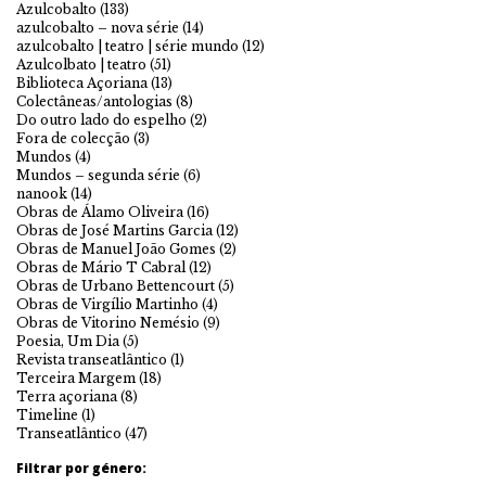
Azulcobalto
(133)
azulcobalto – nova série
(14)
azulcobalto | teatro | série mundo
(12)
Azulcolbato | teatro
(51)
Biblioteca Açoriana
(13)
Colectâneas/antologias
(8)
Do outro lado do espelho
(2)
Fora de colecção
(3)
Mundos
(4)
Mundos – segunda série
(6)
nanook
(14)
Obras de Álamo Oliveira
(16)
Obras de José Martins Garcia
(12)
Obras de Manuel João Gomes
(2)
Obras de Mário T Cabral
(12)
Obras de Urbano Bettencourt
(5)
Obras de Virgílio Martinho
(4)
Obras de Vitorino Nemésio
(9)
Poesia, Um Dia
(5)
Revista transeatlântico
(1)
Terceira Margem
(18)
Terra açoriana
(8)
Timeline
(1)
Transeatlântico
(47)
Filtrar por género: