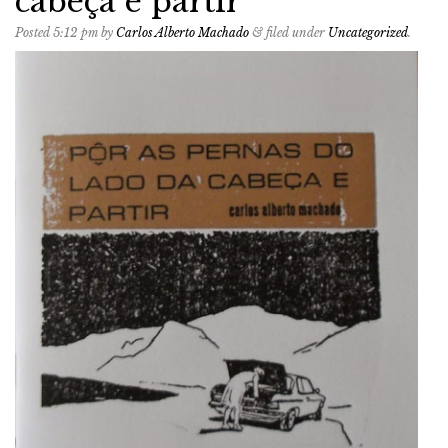
cabeça e partir
Posted
5:12 pm
by
Carlos Alberto Machado
&
filed under
Uncategorized
.