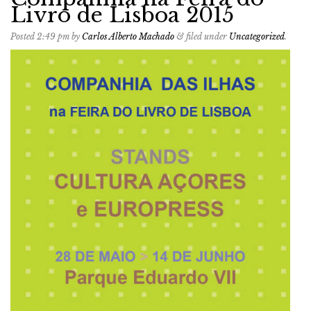
Livro de Lisboa 2015
Posted
2:49 pm
by
Carlos Alberto Machado
&
filed under
Uncategorized
.