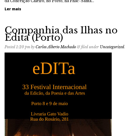
da Conceição Caleiro, no Porto, na Fnac-Santa…
Ler mais
Companhia das Ilhas no
Edita (Porto)
Posted
1:20 pm
by
Carlos Alberto Machado
&
filed under
Uncategorized
.