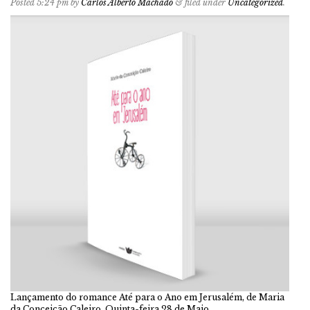
Posted
5:24 pm
by
Carlos Alberto Machado
&
filed under
Uncategorized
.
Lançamento do romance Até para o Ano em Jerusalém, de Maria
da Conceição Caleiro. Quinta-feira 28 de Maio,…