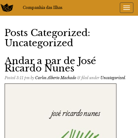
Companhia das Ilhas
Posts Categorized:
Uncategorized
Andar a par de José
Ricardo Nunes
Posted
3:11 pm
by
Carlos Alberto Machado
&
filed under
Uncategorized
.