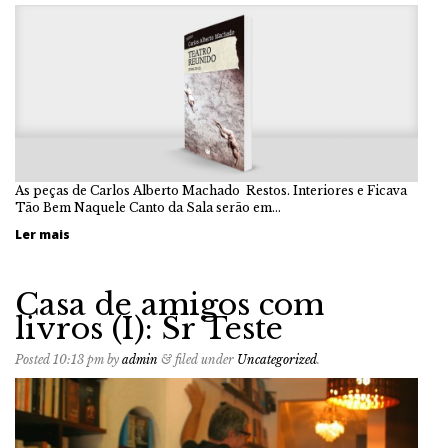
As peças de Carlos Alberto Machado Restos. Interiores e Ficava
Tão Bem Naquele Canto da Sala serão em…
Ler mais
Casa de amigos com
livros (I): Sr Teste
Posted
10:13 pm
by
admin
&
filed under
Uncategorized
.