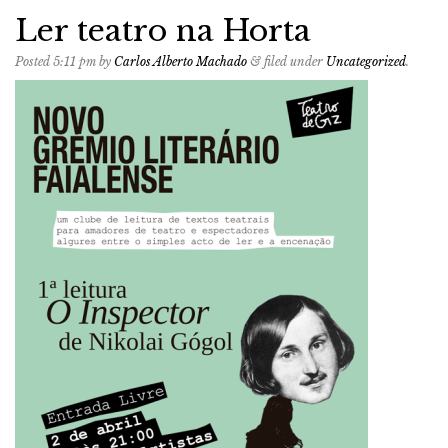
Ler teatro na Horta
Posted
5:11 pm
by
Carlos Alberto Machado
&
filed under
Uncategorized
.