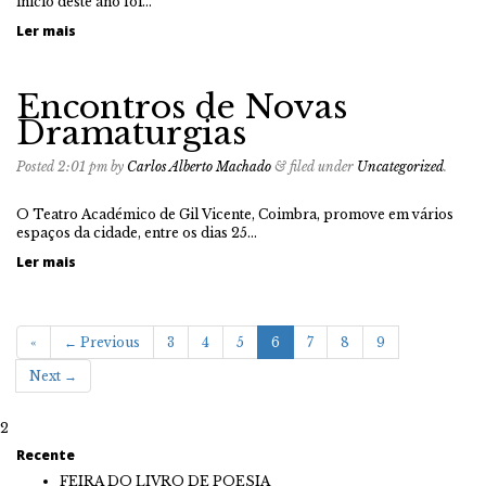
início deste ano foi…
Ler mais
Encontros de Novas
Dramaturgias
Posted
2:01 pm
by
Carlos Alberto Machado
&
filed under
Uncategorized
.
O Teatro Académico de Gil Vicente, Coimbra, promove em vários
espaços da cidade, entre os dias 25…
Ler mais
«
← Previous
3
4
5
6
7
8
9
Next →
2
Recente
FEIRA DO LIVRO DE POESIA