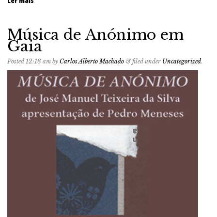
Ler mais
Música de Anónimo em
Gaia
Posted
12:18 am
by
Carlos Alberto Machado
&
filed under
Uncategorized
.