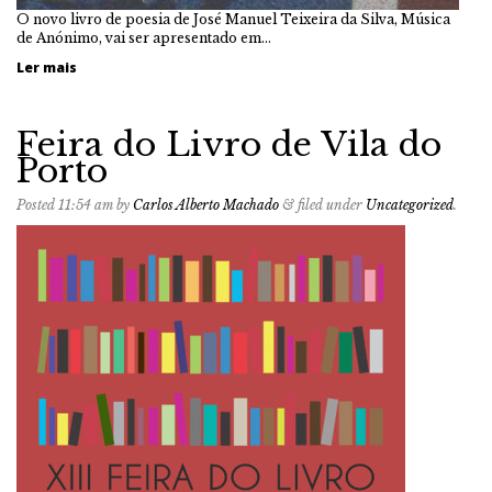
O novo livro de poesia de José Manuel Teixeira da Silva, Música
de Anónimo, vai ser apresentado em…
Ler mais
Feira do Livro de Vila do
Porto
Posted
11:54 am
by
Carlos Alberto Machado
&
filed under
Uncategorized
.