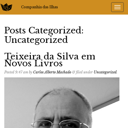
Companhia das Ilhas
Posts Categorized:
Uncategorized
Teixeira da Silva em
Novos Livros
Posted
9:47 am
by
Carlos Alberto Machado
&
filed under
Uncategorized
.