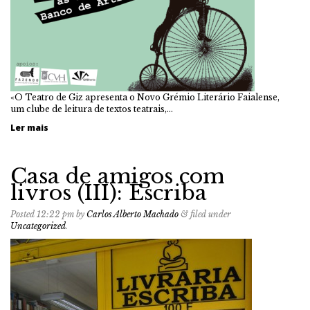
«O Teatro de Giz apresenta o Novo Grémio Literário Faialense,
um clube de leitura de textos teatrais,…
Ler mais
Casa de amigos com
livros (III): Escriba
Posted
12:22 pm
by
Carlos Alberto Machado
&
filed under
Uncategorized
.