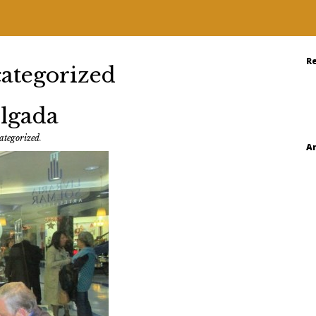
R
ategorized
lgada
ategorized
.
A