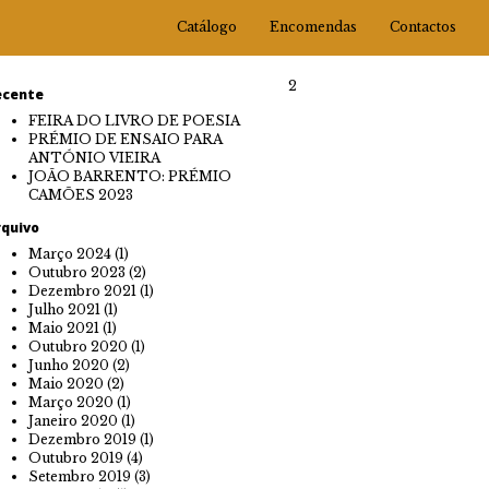
Catálogo
Encomendas
Contactos
2
ecente
FEIRA DO LIVRO DE POESIA
PRÉMIO DE ENSAIO PARA
ANTÓNIO VIEIRA
JOÃO BARRENTO: PRÉMIO
CAMÕES 2023
rquivo
Março 2024
(1)
Outubro 2023
(2)
Dezembro 2021
(1)
Julho 2021
(1)
Maio 2021
(1)
Outubro 2020
(1)
Junho 2020
(2)
Maio 2020
(2)
Março 2020
(1)
Janeiro 2020
(1)
Dezembro 2019
(1)
Outubro 2019
(4)
Setembro 2019
(3)