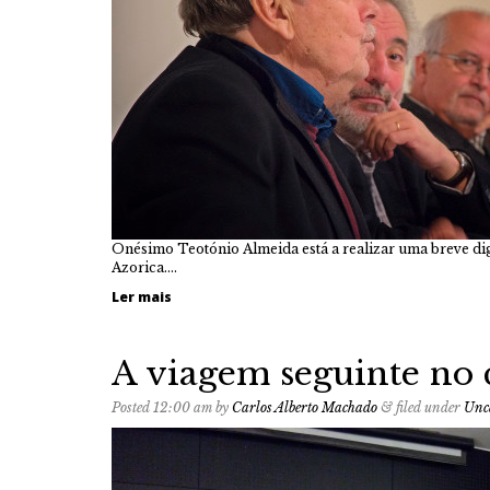
Onésimo Teotónio Almeida está a realizar uma breve dig
Azorica….
Ler mais
A viagem seguinte no
Posted
12:00 am
by
Carlos Alberto Machado
&
filed under
Unc