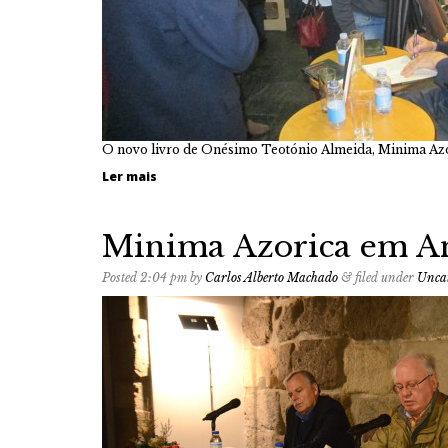
O novo livro de Onésimo Teotónio Almeida, Minima Azo
Ler mais
Minima Azorica em A
Posted
2:04 pm
by
Carlos Alberto Machado
&
filed under
Uncat