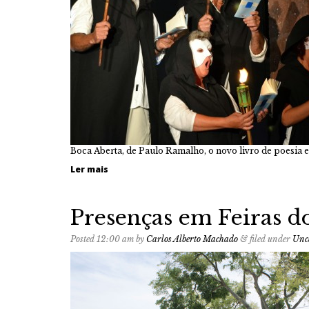
Boca Aberta, de Paulo Ramalho, o novo livro de poesia 
Ler mais
Presenças em Feiras d
Posted
12:00 am
by
Carlos Alberto Machado
&
filed under
Unc