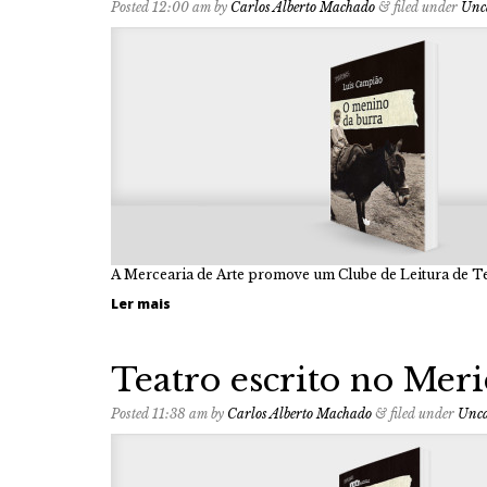
Posted
12:00 am
by
Carlos Alberto Machado
&
filed under
Unc
A Mercearia de Arte promove um Clube de Leitura de T
Ler mais
Teatro escrito no Mer
Posted
11:38 am
by
Carlos Alberto Machado
&
filed under
Unca