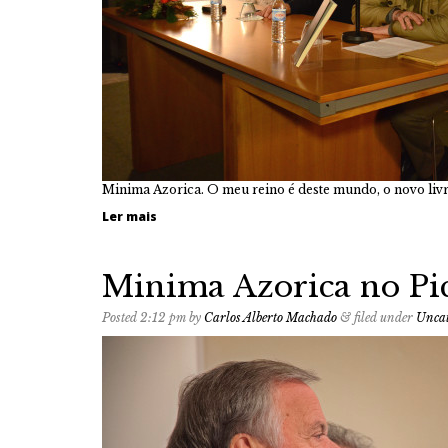
Minima Azorica. O meu reino é deste mundo, o novo liv
Ler mais
Minima Azorica no Pi
Posted
2:12 pm
by
Carlos Alberto Machado
&
filed under
Uncat