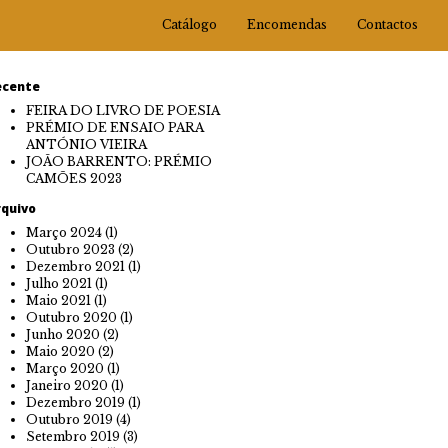
Catálogo
Encomendas
Contactos
ecente
FEIRA DO LIVRO DE POESIA
PRÉMIO DE ENSAIO PARA
ANTÓNIO VIEIRA
JOÃO BARRENTO: PRÉMIO
CAMÕES 2023
rquivo
Março 2024
(1)
Outubro 2023
(2)
Dezembro 2021
(1)
Julho 2021
(1)
Maio 2021
(1)
Outubro 2020
(1)
Junho 2020
(2)
Maio 2020
(2)
Março 2020
(1)
Janeiro 2020
(1)
Dezembro 2019
(1)
Outubro 2019
(4)
Setembro 2019
(3)