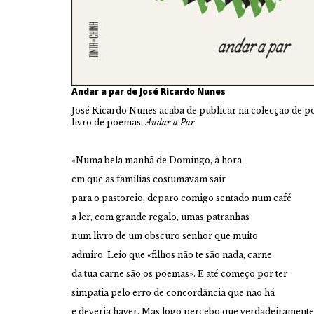
Andar a par de José Ricardo Nunes
José Ricardo Nunes acaba de publicar na colecção de p
livro de poemas:
Andar a Par
.
«Numa bela manhã de Domingo, à hora
em que as famílias costumavam sair
para o pastoreio, deparo comigo sentado num café
a ler, com grande regalo, umas patranhas
num livro de um obscuro senhor que muito
admiro. Leio que «filhos não te são nada, carne
da tua carne são os poemas». E até começo por ter
simpatia pelo erro de concordância que não há
e deveria haver. Mas logo percebo que verdadeiramente