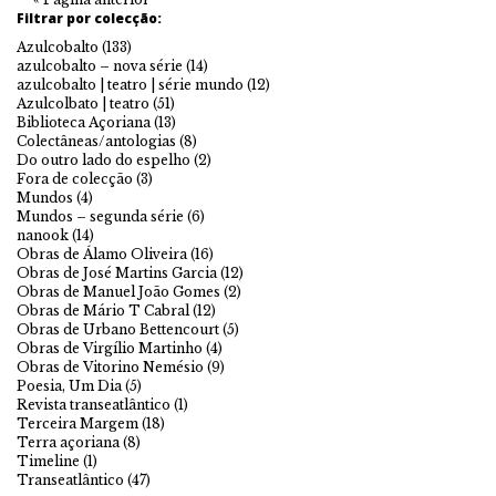
Filtrar por colecção:
Azulcobalto
(133)
azulcobalto – nova série
(14)
azulcobalto | teatro | série mundo
(12)
Azulcolbato | teatro
(51)
Biblioteca Açoriana
(13)
Colectâneas/antologias
(8)
Do outro lado do espelho
(2)
Fora de colecção
(3)
Mundos
(4)
Mundos – segunda série
(6)
nanook
(14)
Obras de Álamo Oliveira
(16)
Obras de José Martins Garcia
(12)
Obras de Manuel João Gomes
(2)
Obras de Mário T Cabral
(12)
Obras de Urbano Bettencourt
(5)
Obras de Virgílio Martinho
(4)
Obras de Vitorino Nemésio
(9)
Poesia, Um Dia
(5)
Revista transeatlântico
(1)
Terceira Margem
(18)
Terra açoriana
(8)
Timeline
(1)
Transeatlântico
(47)