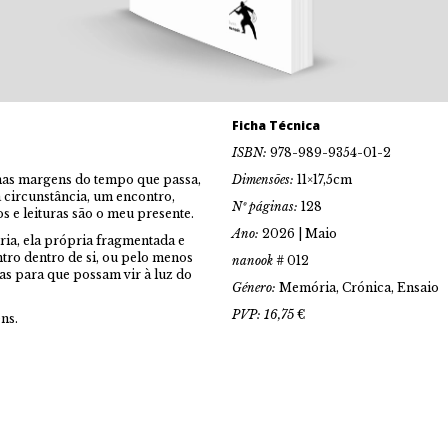
Ficha Técnica
ISBN:
978-989-9354-01-2
nas margens do tempo que passa,
Dimensões:
11×17,5cm
circunstância, um encontro,
Nº páginas:
128
s e leituras são o meu presente.
Ano:
2026 | Maio
a, ela própria fragmentada e
ro dentro de si, ou pelo menos
nanook #
012
s para que possam vir à luz do
Género:
Memória, Crónica, Ensaio
PVP: 16,75
€
ns.