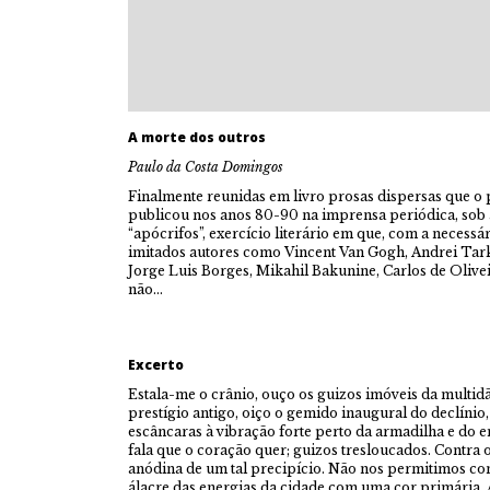
A morte dos outros
Paulo da Costa Domingos
Finalmente reunidas em livro prosas dispersas que o
publicou nos anos 80-90 na imprensa periódica, sob a 
“apócrifos”, exercício literário em que, com a necessá
imitados autores como Vincent Van Gogh, Andrei Tarko
Jorge Luis Borges, Mikahil Bakunine, Carlos de Olive
não…
Excerto
Estala-me o crânio, ouço os guizos imóveis da multid
prestígio antigo, oiço o gemido inaugural do declínio
escâncaras à vibração forte perto da armadilha e do 
fala que o coração quer; guizos tresloucados. Contra
anódina de um tal precipício. Não nos permitimos co
álacre das energias da cidade com uma cor primária. A