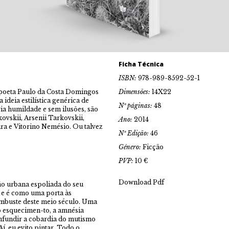
Ficha Técnica
ISBN:
978-989-8592-52-1
 poeta Paulo da Costa Domingos
Dimensões:
14X22
ideia estilística genérica de
Nº páginas:
48
ria humildade e sem ilusões, são
vskii, Arsenii Tarkovskii,
Ano:
2014
ira e Vitorino Nemésio. Ou talvez
Nº Edição:
46
Género:
Ficção
PVP:
10 €
Download Pdf
ão urbana espoliada do seu
, e é como uma porta às
embuste deste meio século. Uma
 o esquecimen-to, a amnésia
nfundir a cobardia do mutismo
í, eu evito pintar. Todo o