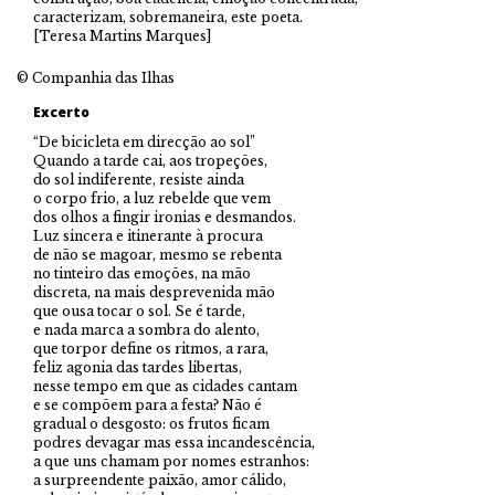
caracterizam, sobremaneira, este poeta.
[Teresa Martins Marques]
© Companhia das Ilhas
Excerto
“De bicicleta em direcção ao sol”
Quando a tarde cai, aos tropeções,
do sol indiferente, resiste ainda
o corpo frio, a luz rebelde que vem
dos olhos a fingir ironias e desmandos.
Luz sincera e itinerante à procura
de não se magoar, mesmo se rebenta
no tinteiro das emoções, na mão
discreta, na mais desprevenida mão
que ousa tocar o sol. Se é tarde,
e nada marca a sombra do alento,
que torpor define os ritmos, a rara,
feliz agonia das tardes libertas,
nesse tempo em que as cidades cantam
e se compõem para a festa? Não é
gradual o desgosto: os frutos ficam
podres devagar mas essa incandescência,
a que uns chamam por nomes estranhos:
a surpreendente paixão, amor cálido,