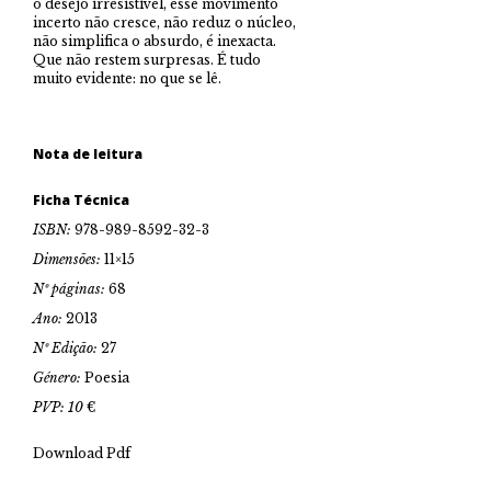
o desejo irresistível, esse movimento
incerto não cresce, não reduz o núcleo,
não simplifica o absurdo, é inexacta.
Que não restem surpresas. É tudo
muito evidente: no que se lê.
Nota de leitura
Ficha Técnica
ISBN:
978-989-8592-32-3
Dimensões:
11×15
Nº páginas:
68
Ano:
2013
Nº Edição:
27
Género:
Poesia
PVP: 10
€
Download Pdf