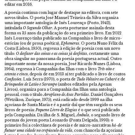
editar em 2016.
A poesia continua com lugar de destaque na editora, com sete
novos títulos. O poeta José Manuel Teixeira da Silva organiza
uma importante antologia de Inês Lourenço (Porto, 1942),
intitulada
O Segundo Olhar
. A poeta portuense assinala desta
forma os 35 anos da publicação do seu primeiro livro. Em 2012
Inês Lourenço tinha publicado na Companhia o livro de micro-
estórias (ou de prosa poética),
Ephemeras
. O poeta Nuno Félix da
Costa (Lisboa, 1950), regressa à edição de poesia com um novo
título:
O desfazer das coisas e as coisas já desfeitas
, certamente uma
obra singular no panorama da poesia portuguesa actual. Outro
importante nome da nossa poesia, José Ricardo Nunes (Lisboa,
1964), regressa à Companhia das Ilhas com o livro
Três oito e
setenta e cinco
, depois de em 2013 aí ter publicado o livro de contos
Confissões
. Luís Serra (1970), o poeta de
Tudo Voltaire ao Cabaré
e de
Brinquedos de Latão e Sarampo
(ambos editados pela Apenas
Livros), organiza para a Companhia das Ilhas uma antologia
pessoal, com o título
Aeroplano de Asas Partidas
. Daniel Gonçalves
(Wetzikon, Zurique, 1975), está radicado desde 1999 na ilha
açoriana de Santa Maria e é a partir daí que têm surgido os seus
livros de poesia:
Pequeno Livro de Elegias
é o que será publicado
pela Companhia. Da ilha de S. Miguel,
Âmbula
, o segundo livro de
poemas do jovem poeta Leonardo (Ponta Delgada, 1993): o
primeiro foi a colectânea de poesia e de micro-narrativas
há-de
flutuar uma cidade no crepúsculo da vida
, com chancela da açoriana