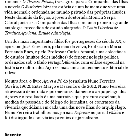
romance
O Terceiro Prémio,
traz agora para a Companhia das Ilhas
a novela
O Justiceiro
, bizarra estória de um homem que vive uma
vida normal e ordenada no mundo privado das próprias ilusões.
Neste domínio da ficção, a jovem doutorada Mónica Serpa
Cabral junta-se à Companhia das Ilhas com uma primeira grande
antologia, precedida de estudo alargado:
O Conto Literário de
Temática Açoriana: Estudo e Antologia
.
Um dos mais importantes filósofos portugueses do século XX, o
açoriano José Enes, terá, pela mão da viúva, Professora Maria
Fernanda Enes, e pelo Professor Carlos Amaral, uma colectânea
de estudos (muitos deles inéditos) de fenomenologia política,
ordenados sob o título
Portugal Atlântico
, com ênfase especial na
história e cultura dos Açores: mais um acontecimento editorial de
relevo.
Noutra área, o livro
Açores a Pé
, do jornalista Nuno Ferreira
(Aveiro, 1962). Entre Março e Dezembro de 2012, Nuno Ferreira
atravessou demorada e pormenorizadamente o arquipélago dos
Açores e o resultado é uma narrativa que procura espelhar, à
medida da passada e do fôlego do jornalista, os contrastes da
vivência quotidiana em cada uma das nove ilhas do arquipélago.
Nuno Ferreira trabalhou nos jornais
Expresso
no jornal
Público
e
foi distinguido com vários prémios de jornalismo.
Recente