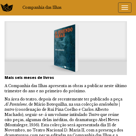
Companhia das Ilhas
Mais seis meses de livros
A Companhia das Ilhas apresenta as obras a publicar neste último
trimestre do ano e no primeiro do próximo.
Na área do teatro, depois de recentemente ter publicado a peça
Al Pantalone
, de Mário Botequilha, na sua colecção
azulcobalto |
teatro
(coordenação de Rui Pina Coelho e Carlos Alberto
Machado), seguir-se-á um volume intitulado
Teatro
que reúne
oito peças, algumas delas inéditas, do dramaturgo Abel Neves
(Montalegre, 1956). Esta colecção será apresentada dia 21 de
Novembro, no Teatro Nacional D. Maria II, com a presença dos
dramaturgos com peças editadas na Companhia das Ilhas e a