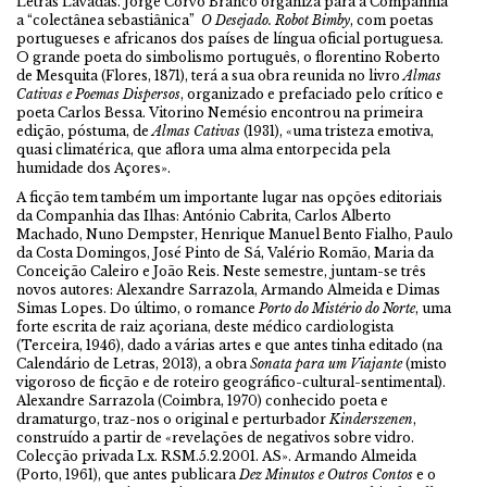
Letras Lavadas. Jorge Corvo Branco organiza para a Companhia
a “colectânea sebastiânica”
O Desejado. Robot Bimby
, com poetas
portugueses e africanos dos países de língua oficial portuguesa.
O grande poeta do simbolismo português, o florentino Roberto
de Mesquita (Flores, 1871), terá a sua obra reunida no livro
Almas
Cativas e Poemas Dispersos
, organizado e prefaciado pelo crítico e
poeta Carlos Bessa. Vitorino Nemésio encontrou na primeira
edição, póstuma, de
Almas Cativas
(1931), «uma tristeza emotiva,
quasi climatérica, que aflora uma alma entorpecida pela
humidade dos Açores».
A ficção tem também um importante lugar nas opções editoriais
da Companhia das Ilhas: António Cabrita, Carlos Alberto
Machado, Nuno Dempster, Henrique Manuel Bento Fialho, Paulo
da Costa Domingos, José Pinto de Sá, Valério Romão, Maria da
Conceição Caleiro e João Reis. Neste semestre, juntam-se três
novos autores: Alexandre Sarrazola, Armando Almeida e Dimas
Simas Lopes. Do último, o romance
Porto do Mistério do Norte
, uma
forte escrita de raiz açoriana, deste médico cardiologista
(Terceira, 1946), dado a várias artes e que antes tinha editado (na
Calendário de Letras, 2013), a obra
Sonata para um Viajante
(misto
vigoroso de ficção e de roteiro geográfico-cultural-sentimental).
Alexandre Sarrazola (Coimbra, 1970) conhecido poeta e
dramaturgo, traz-nos o original e perturbador
Kinderszenen
,
construído a partir de «revelações de negativos sobre vidro.
Colecção privada Lx. RSM.5.2.2001. AS». Armando Almeida
(Porto, 1961), que antes publicara
Dez Minutos e Outros Contos
e o