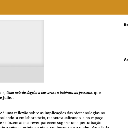
R
A
ais,
Uma arte do degelo: a bio-arte e a tectónica do presente
, que
 Julho.
te
é uma reflexão sobre as implicações das biotecnologias no
nipulando-a em laboratório, recontextualizando-a no espaço
ue se fazem aí inscrever parecem sugerir uma perturbação
e a ciência, estética a ética, conhecimento a poder. Para lá da