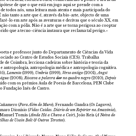
ipótese de que o que está em jogo aqui se prende com a
, de todos nós, uma leitura mais atenta e mais participada do
 É não tanto a arte que é, através da bio-arte, objecto de uma
l fazê-lo em arte após as aventuras e derivas que o século XX, em
lação com a pólis. Não é a arte que se torna perigosa ao cooptar
rido que a tecno-ciência instaura que reclama tal perigo.»
 poeta e professor junto do Departamento de Ciências da Vida
ociado ao Centro de Estudos Sociais (CES). Trabalha
e de Coimbra, lecciona cadeiras sobre história e teoria da
ura e antropologia, antropologia médica e antropologia cognitiva.
95),
Lamento
(1999),
Umbria
(1999),
Verso antigo
(2001),
Angst
a água
(2008),
Riscava a palavra
dor
no quadro negro
(2010),
Depois
guido com os prémios Aula de Poesia de Barcelona, PEN Clube
o Fundação Inês de Castro.
 Cañamero (
Para Além do Muro
), Fernando Gandra (
Os Lugare
s),
Amaro Dionísio (
Vidas Caídas. Diário de um Repórter na Amazónia
),
, Manuel Tomás (
Ainda Há a Chuva a Cair
), João Reis (
A Noiva do
ilhas de Usain Bolt & Outros Tercetos
).