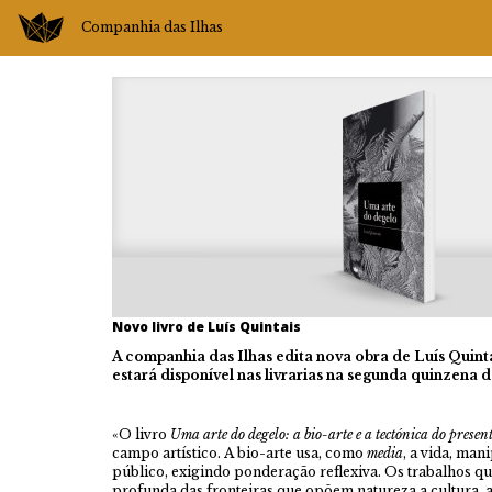
Companhia das Ilhas
Novo livro de Luís Quintais
A companhia das Ilhas edita nova obra de Luís Quint
estará disponível nas livrarias
na segunda quinzena de
«O livro
Uma arte do degelo: a bio-arte e a tectónica do presen
campo artístico. A bio-arte usa, como
media
, a vida, ma
público, exigindo ponderação reflexiva. Os trabalhos q
profunda das fronteiras que opõem natureza a cultura, art