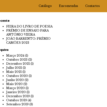
Catálogo
Encomendas
Contactos
ecente
FEIRA DO LIVRO DE POESIA
PRÉMIO DE ENSAIO PARA
ANTÓNIO VIEIRA
JOÃO BARRENTO: PRÉMIO
CAMÕES 2023
rquivo
Março 2024
(1)
Outubro 2023
(2)
Dezembro 2021
(1)
Julho 2021
(1)
Maio 2021
(1)
Outubro 2020
(1)
Junho 2020
(2)
Maio 2020
(2)
Março 2020
(1)
Janeiro 2020
(1)
Dezembro 2019
(1)
Outubro 2019
(4)
Setembro 2019
(3)