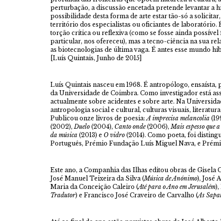
perturbação, a discussão encetada pretende levantar a h
possibilidade desta forma de arte estar tão-só a solicitar
território dos especialistas ou oficiantes de laboratório.
torção crítica ou reflexiva (como se fosse ainda possíve
particular, nos ofereceu), mas a tecno-ciência na sua re
as biotecnologias de última vaga. É antes esse mundo híb
[Luís Quintais, Junho de 2015]
Luís Quintai
s nasceu em 1968. É antropólogo, ensaísta,
da Universidade de Coimbra. Como investigador está ass
actualmente sobre acidentes e sobre arte. Na Universidad
antropologia social e cultural, culturas visuais, literat
Publicou onze livros de poesia:
A imprecisa melancolia
(19
(2002),
Duelo
(2004),
Canto onde
(2006),
Mais espesso que 
da música
(2013) e
O vidro
(2014). Como poeta, foi distin
Português, Prémio Fundação Luís Miguel Nava, e Prémi
Este ano, a Companhia das Ilhas editou obras de Gisela
José Manuel Teixeira da Silva (
Música de Anónimo
), José 
Maria da Conceição Caleiro (
Até para o Ano em Jerusalém
)
Tradutor
) e Francisco José Craveiro de Carvalho (
As Sapat