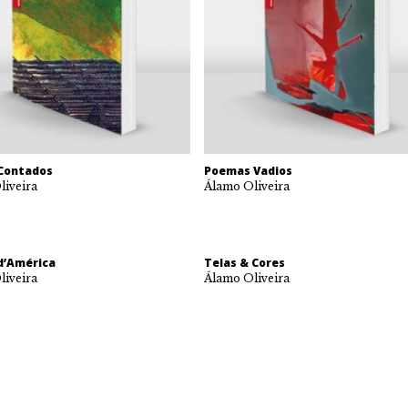
Contados
Poemas Vadios
liveira
Álamo Oliveira
d’América
Telas & Cores
liveira
Álamo Oliveira