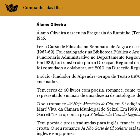
Companhia das Ilhas
Álamo Oliveira
Álamo Oliveira nasceu na Freguesia do Raminho (Terc
1945.
Fez o Curso de Filosofia no Seminário de Angra e o se
(1967-69). Foi catalogador na Biblioteca Pública e Arq
Funcionário Administrativo no Departamento Regiona
Em 1982, foi transferido para a Direcção Regional da 
foi convidado a colaborar, até 2010, na Direcção Re
É sócio-fundador do Alpendre-Grupo de Teatro (1976), 
encenador.
Tem cerca de 40 livros com poesia, romance, conto, te
representado em mais de uma dezena de antologias de 
O seu romance
Até Hoje. Memórias de Cão
, em 3.ª ediçã
Maré Viva, da Câmara Municipal do Seixal. Em 1999,
Garrett/Teatro, com a peça
A Solidão da Casa do Regalo
Tem poesia e prosa traduzidas para inglês, francês, es
croata. O seu romance
Já Não Gosto de Chocolates
está 
inglês e em japonês.