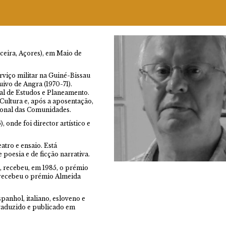
eira, Açores), em Maio de
rviço militar na Guiné-Bissau
uivo de Angra (1970-71).
l de Estudos e Planeamento.
Cultura e, após a aposentação,
gional das Comunidades.
onde foi director artístico e
atro e ensaio. Está
poesia e de ficção narrativa.
o, recebeu, em 1985, o prémio
 recebeu o prémio Almeida
.
panhol, italiano, esloveno e
traduzido e publicado em