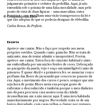
julgamento primário e redutor da pedofilia. Aqui, já não
entendida sob o prisma de uma falsa moralidade, mas pelo
ponto de vista de duas figuras – uma masculina, outra
feminina – que partilham uma visão transgressora da lei e
© Companhia das Ilhas
que são adeptas do que se poderia designar de efebofilia.
Carlos Bessa, do
Prefácio
.
Excerto
Apetece-me cantar. Não o faço por respeito aos meus
próprios ouvidos. Quando canto, guincho. Não se trata de
anticanto, mas de tentar admitir o insuportável. Porém,
apetece-me cantar. Estou fora do cinzento habitual e sinto-
me embrulhada por um núcleo festivo de cores. Debruçada
no parapeito da janela, vejo e ouço um ininteligível canto de
pássaros. É quase Abril e a primavera fez-se anunciar com o
perfume das flores do jacarandá que cresceu no passeio da
rua. Aqui, o movimento dos carros é pouco, sempre que não
seja hora de ponta. Moro nesta rua porque gosto de
enfrentar o desconhecido e também porque o meu dinheiro
não dá para procurar casa noutra zona da cidade.
Aconselharam-me a não morar aqui. É uma área habitada
maioritariamente por negros. Na verdade, trata-se de um
bairro degradado, com casas velhas a clamar por restauro,