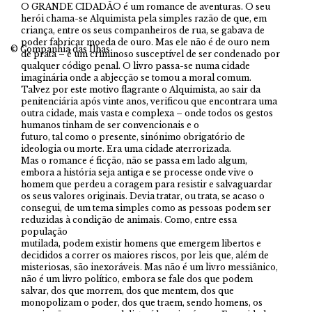
O GRANDE CIDADÃO é um romance de aventuras. O seu
herói chama-se Alquimista pela simples razão de que, em
criança, entre os seus companheiros de rua, se gabava de
poder fabricar moeda de ouro. Mas ele não é de ouro nem
© Companhia das Ilhas
de prata – é um criminoso susceptível de ser condenado por
qualquer código penal. O livro passa-se numa cidade
imaginária onde a abjecção se tomou a moral comum.
Talvez por este motivo flagrante o Alquimista, ao sair da
penitenciária após vinte anos, verificou que encontrara uma
outra cidade, mais vasta e complexa – onde todos os gestos
humanos tinham de ser convencionais e o
futuro, tal como o presente, sinónimo obrigatório de
ideologia ou morte. Era uma cidade aterrorizada.
Mas o romance é ficção, não se passa em lado algum,
embora a história seja antiga e se processe onde vive o
homem que perdeu a coragem para resistir e salvaguardar
os seus valores originais. Devia tratar, ou trata, se acaso o
consegui, de um tema simples como as pessoas podem ser
reduzidas à condição de animais. Como, entre essa
população
mutilada, podem existir homens que emergem libertos e
decididos a correr os maiores riscos, por leis que, além de
misteriosas, são inexoráveis. Mas não é um livro messiânico,
não é um livro político, embora se fale dos que podem
salvar, dos que morrem, dos que mentem, dos que
monopolizam o poder, dos que traem, sendo homens, os