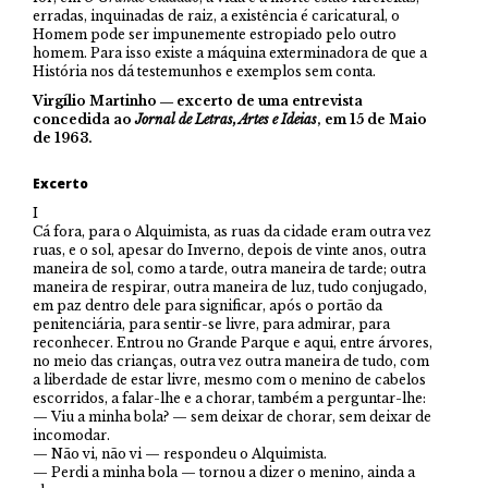
erradas, inquinadas de raiz, a existência é caricatural, o
Homem pode ser impunemente estropiado pelo outro
homem. Para isso existe a máquina exterminadora de que a
História nos dá testemunhos e exemplos sem conta.
Virgílio Martinho ― excerto de uma entrevista
concedida ao
Jornal de Letras, Artes e Ideias
, em 15 de Maio
de 1963.
Excerto
I
Cá fora, para o Alquimista, as ruas da cidade eram outra vez
ruas, e o sol, apesar do Inverno, depois de vinte anos, outra
maneira de sol, como a tarde, outra maneira de tarde; outra
maneira de respirar, outra maneira de luz, tudo conjugado,
em paz dentro dele para significar, após o portão da
penitenciária, para sentir-se livre, para admirar, para
reconhecer. Entrou no Grande Parque e aqui, entre árvores,
no meio das crianças, outra vez outra maneira de tudo, com
a liberdade de estar livre, mesmo com o menino de cabelos
escorridos, a falar-lhe e a chorar, também a perguntar-lhe:
— Viu a minha bola? — sem deixar de chorar, sem deixar de
incomodar.
— Não vi, não vi — respondeu o Alquimista.
— Perdi a minha bola — tornou a dizer o menino, ainda a