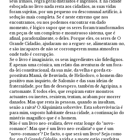
seus irmãos, regra geral distraídos e ingénuos. E na cidade
esboçada no livro nada resta aos cidadãos, as suas vidas
foram sujeitas, por um pequeno ou descomunal artifício, à
sedução mais completa. Se é neste extremo que nos
encontramos, ou nos podemos encontrar em dado
momento, é lógico supor que os seres foram transformados
em peças de um complexo e monstruoso sistema, que é
afinal, paradoxalmente, o deles. Porque eles, os seres de O
Grande Cidadão, ajudaram-no a erguer-se, alimentaram-no,
e são incapazes de não se corromperem numa atmosfera
onde tudo é corrupção.
Se o livro é imaginário, os seus ingredientes são fidedignos.
É apenas uma crónica, um relato das aventuras de um fora-
da-lei constitucional, da sua mãe, da velha e gorda ex-
prostituta Mamã, de Benvinda, de Heliodoro, o homem dito
positivo mas inquieto, de Salomão e das suas ideias de
fraternidade, por fim de desespero, também de Agripina, a
cartomante. E todos eles, que respiram entre monstros
actuantes ou inertes, resistem, tentam, acabam por morrer
danados. Mas que resta às pessoas, quando as insultam,
senão a raiva? O Alquimista sobrevive. Esta sobrevivência é
para mim, suposto habitante dessa cidade, a continuação do
mistério magnífico que é o homem.
Não é um livro neo-realista, deve estar longe do “novo-
romance”. Mas que é um livro neo-realista? o que é um
“novo-romance”? De facto, o que será um livro? Seja como
for, em
O Grande Cidadão
, a vida e a morte estão rarefeitas,