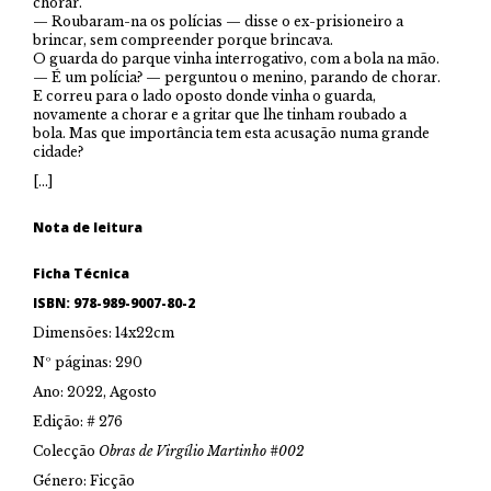
chorar.
— Roubaram-na os polícias — disse o ex-prisioneiro a
brincar, sem compreender porque brincava.
O guarda do parque vinha interrogativo, com a bola na mão.
— É um polícia? — perguntou o menino, parando de chorar.
E correu para o lado oposto donde vinha o guarda,
novamente a chorar e a gritar que lhe tinham roubado a
bola. Mas que importância tem esta acusação numa grande
cidade?
[…]
Nota de leitura
Ficha Técnica
ISBN: 978-989-9007-80-2
Dimensões: 14x22cm
Nº páginas: 290
Ano: 2022, Agosto
Edição: # 276
Colecção
Obras de Virgílio Martinho #002
Género: Ficção