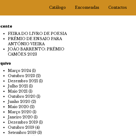
Catálogo
Encomendas
Contactos
ecente
FEIRA DO LIVRO DE POESIA
PRÉMIO DE ENSAIO PARA
ANTÓNIO VIEIRA
JOÃO BARRENTO: PRÉMIO
CAMÕES 2023
rquivo
Março 2024
(1)
Outubro 2023
(2)
Dezembro 2021
(1)
Julho 2021
(1)
Maio 2021
(1)
Outubro 2020
(1)
Junho 2020
(2)
Maio 2020
(2)
Março 2020
(1)
Janeiro 2020
(1)
Dezembro 2019
(1)
Outubro 2019
(4)
Setembro 2019
(3)