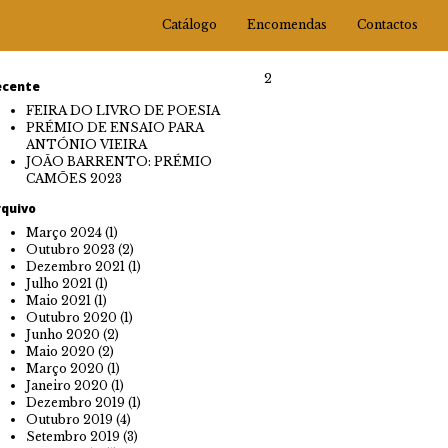
Catálogo
Encomendas
Contactos
2
ecente
FEIRA DO LIVRO DE POESIA
PRÉMIO DE ENSAIO PARA
ANTÓNIO VIEIRA
JOÃO BARRENTO: PRÉMIO
CAMÕES 2023
rquivo
Março 2024
(1)
Outubro 2023
(2)
Dezembro 2021
(1)
Julho 2021
(1)
Maio 2021
(1)
Outubro 2020
(1)
Junho 2020
(2)
Maio 2020
(2)
Março 2020
(1)
Janeiro 2020
(1)
Dezembro 2019
(1)
Outubro 2019
(4)
Setembro 2019
(3)