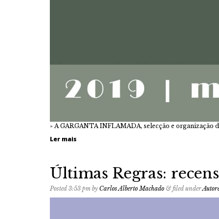
» A GARGANTA INFLAMADA, selecção e organização de Jo
Ler mais
Últimas Regras: recen
Posted
3:53 pm
by
Carlos Alberto Machado
&
filed under
Autor