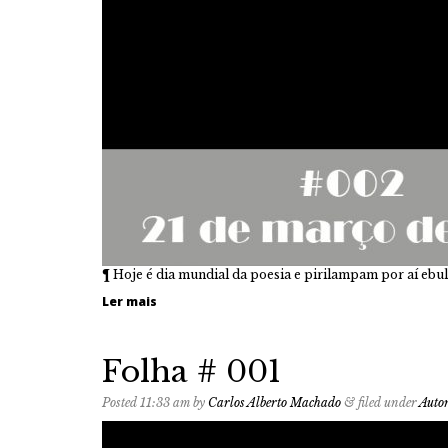
¶ Hoje é dia mundial da poesia e pirilampam por aí ebu
Ler mais
Folha # 001
Posted
11:33 am
by
Carlos Alberto Machado
&
filed under
Auto