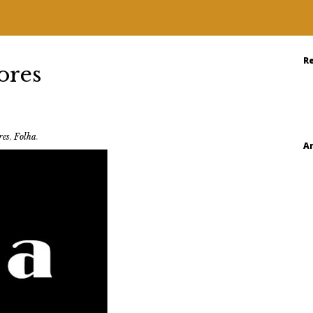
R
ores
res
,
Folha
.
A