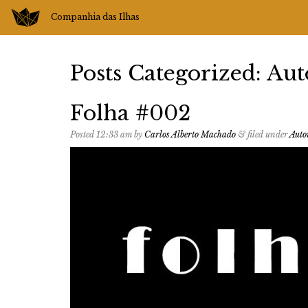
Companhia das Ilhas
Posts Categorized:
Aut
Folha #002
Posted
12:33 am
by
Carlos Alberto Machado
&
filed under
Auto