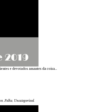
lientes e devotados amantes da coisa…
res
,
Folha
,
Uncategorized
.