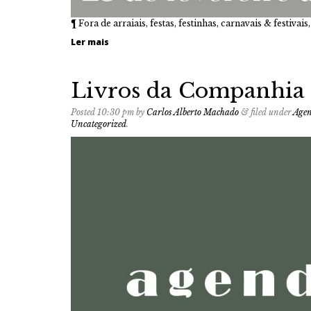
¶ Fora de arraiais, festas, festinhas, carnavais & festiva
Ler mais
Livros da Companhia
Posted
10:30 pm
by
Carlos Alberto Machado
&
filed under
Age
Uncategorized
.