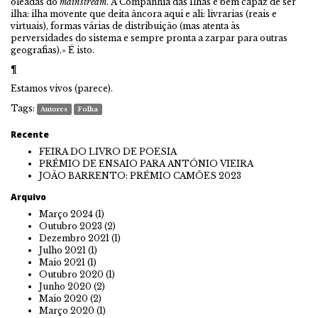
oleadas do
mainstream
. A Companhia das Ilhas é bem capaz de ser
ilha: ilha movente que deita âncora aqui e ali: livrarias (reais e
virtuais), formas várias de distribuição (mas atenta às
perversidades do sistema e sempre pronta a zarpar para outras
geografias).» É isto.
¶
Estamos vivos (parece).
Tags:
Autores
Folha
Recente
FEIRA DO LIVRO DE POESIA
PRÉMIO DE ENSAIO PARA ANTÓNIO VIEIRA
JOÃO BARRENTO: PRÉMIO CAMÕES 2023
Arquivo
Março 2024
(1)
Outubro 2023
(2)
Dezembro 2021
(1)
Julho 2021
(1)
Maio 2021
(1)
Outubro 2020
(1)
Junho 2020
(2)
Maio 2020
(2)
Março 2020
(1)