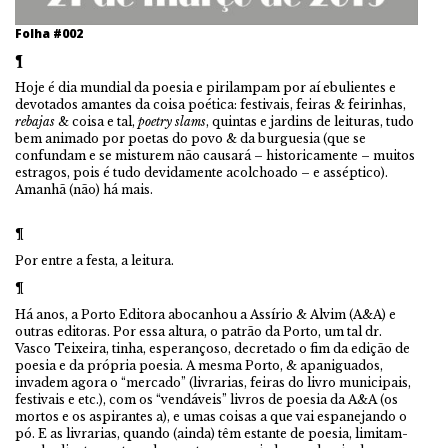
Folha #002
¶
Hoje é dia mundial da poesia e pirilampam por aí ebulientes e
devotados amantes da coisa poética: festivais, feiras & feirinhas,
rebajas
& coisa e tal,
poetry slams
, quintas e jardins de leituras, tudo
bem animado por poetas do povo & da burguesia (que se
confundam e se misturem não causará – historicamente – muitos
estragos, pois é tudo devidamente acolchoado – e asséptico).
Amanhã (não) há mais.
¶
Por entre a festa, a leitura.
¶
Há anos, a Porto Editora abocanhou a Assírio & Alvim (A&A) e
outras editoras. Por essa altura, o patrão da Porto, um tal dr.
Vasco Teixeira, tinha, esperançoso, decretado o fim da edição de
poesia e da própria poesia. A mesma Porto, & apaniguados,
invadem agora o “mercado” (livrarias, feiras do livro municipais,
festivais e etc.), com os “vendáveis” livros de poesia da A&A (os
mortos e os aspirantes a), e umas coisas a que vai espanejando o
pó. E as livrarias, quando (ainda) têm estante de poesia, limitam-