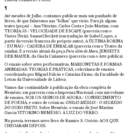
¶
Até meados de Julho, contamos publicar mais um punhado de
livros, de que falaremos nas “folhas” que virão. Para já: algum
teatro (peças) – Ana Vitorino, Carlos Costa e João Martins, com
TEORIA 5S / VELOCIDADE DE ESCAPE (parceria com o
Visões Úteis); Samuel Beckett (em tradução de Isabel Lopes, a
partir da versão francesa do próprio autor), A ÚLTIMA BOBINA
/ EU NÃO / CADEIRA DE EMBALAR (parceria com o Teatro da
rainha). E a versão alemã da peça
Para além do Muro
, JENSEITS
DER MAUER, da Gisela Cañamero (parceria com o Arte pública).
O ensaio sobre artes performativas, MARIONETAS E FORMAS
ANIMADAS: TEORIAS E PRÁTICAS, colectânea de ensaios
coordenada por Miguel Falcão e Catarina Firmo, da Faculdade de
Letras da Universidade de Lisboa.
Vamos dar continuidade à publicação da obra completa de
Nemésio, em parceria com a Imprensa Nacional, com um volume
de ensaios, SOB OS SIGNOS DE AGORA / CONHECIMENTO
DE POESIA, e outro de crónicas:
ONDAS MÉDIAS
/
O SEGREDO
DO OURO PRETO.
Sobre Nemésio, o ensaio de José Martins
Garcia VITORINO NEMÉSIO. À LUZ DO VERBO.
Na poesia, teremos novo livro de Ramiro S. Osório: AOS QUE
CHEGARAM DEPOIS.