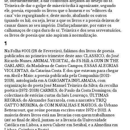
se, obedientemente, a dar contornos arejados ao desejo do sr.
Teixeira de dar o golpe de misericórdia à agonizante, segundo
ele, poesia, expondo os livros que o homem e os “editores da
casa” vão regurgitando e, deste modo, abafando os outros
(quando os há), ou seja, levar a que os livros e a poesia deixem de
causar danos ao seu império. Disfarçadamente, por entre os
calhamaços de capa dura do sr. Teixeira e dos seus serventuários,
os livros de poesia que não aspiram à normalização.
¶
Na Folha #001 (28 de Fevereiro), falámos dos livros de poesia
publicados no primeiro trimestre deste ano: CLASSICO, do José
Ricardo Nunes; ANIMAL VEGETAL, do FS Hill; A GUN IN THE
GARLAND, da Madalena de Castro Campos; ESSAS ALEGRIAS
VIOLENTAS, da Catarina Costa. E dos que estavam para chegar
em Abril e Maio: a poesia publicada pela Companhia (2012-
2018), antologiada em A GARGANTA INFLAMADA, com
organização do poeta José Manuel Teixeira da Silva; da recolha
poética (1972-2018) CARMES, do Paulo da Costa Domingos; da
colectânea de estórias curtas da Inês Lourenço, ÚLTIMAS
REGRAS; do Alexandre Sarrazola, com a narrativa TRIQ
GATTO MURINA; de COM NAVALHAS E NAVIOS, do Urbano
Bettencourt, que reúne poemas escritos entre 1972 e 2012. A
maioria destes livros está nas livrarias com quem trabalhamos
(até ao final de Abril, juntam-se a livraria da Universidade
Católica em Lisboa, a nova Culsete em Setúbal, e a Almedina em
Lisboa, Coimbra e Porto).