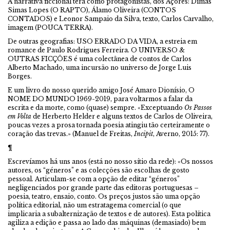
A narrativa ficcional terá como protagonistas, dos Açores: Dimas
Simas Lopes (O RAPTO), Álamo Oliveira (CONTOS
CONTADOS) e Leonor Sampaio da Silva, texto, Carlos Carvalho,
imagem (POUCA TERRA).
De outras geografias: USO ERRADO DA VIDA, a estreia em
romance de Paulo Rodrigues Ferreira. O UNIVERSO &
OUTRAS FICÇÕES é uma colectânea de contos de Carlos
Alberto Machado, uma incursão no universo de Jorge Luis
Borges.
E um livro do nosso querido amigo José Amaro Dionísio, O
NOME DO MUNDO 1969-2019, para voltarmos a falar da
escrita e da morte, como (quase) sempre. «Exceptuando
Os Passos
em Volta
de Herberto Helder e alguns textos de Carlos de Oliveira,
poucas vezes a prosa tornada poesia atingiu tão certeiramente o
coração das trevas.» (Manuel de Freitas,
Incipit
, Averno, 2015: 77).
¶
Escrevíamos há uns anos (está no nosso sítio da rede): «Os nossos
autores, os “géneros” e as colecções são escolhas de gosto
pessoal. Articulam-se com a opção de editar “géneros”
negligenciados por grande parte das editoras portuguesas –
poesia, teatro, ensaio, conto. Os preços justos são uma opção
política editorial, não um estratagema comercial (o que
implicaria a subalternização de textos e de autores). Esta política
agiliza a edição e passa ao lado das máquinas (demasiado) bem