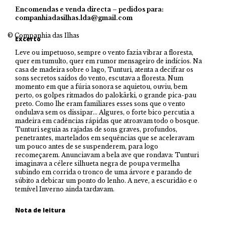
Encomendas e venda directa –
pedidos para:
companhiadasilhas.lda@gmail.com
© Companhia das Ilhas
Excerto
Leve ou impetuoso, sempre o vento fazia vibrar a floresta,
quer em tumulto, quer em rumor mensageiro de indícios. Na
casa de madeira sobre o lago, Tunturi, atenta a decifrar os
sons secretos saídos do vento, escutava a floresta. Num
momento em que a fúria sonora se aquietou, ouviu, bem
perto, os golpes ritmados do palokärki, o grande pica-pau
preto. Como lhe eram familiares esses sons que o vento
ondulava sem os dissipar… Algures, o forte bico percutia a
madeira em cadências rápidas que atroavam todo o bosque.
Tunturi seguia as rajadas de sons graves, profundos,
penetrantes, martelados em sequências que se aceleravam
um pouco antes de se suspenderem, para logo
recomeçarem. Anunciavam a bela ave que rondava: Tunturi
imaginava a célere silhueta negra de poupa vermelha
subindo em corrida o tronco de uma árvore e parando de
súbito a debicar um ponto do lenho. A neve, a escuridão e o
temível Inverno ainda tardavam.
Nota de leitura