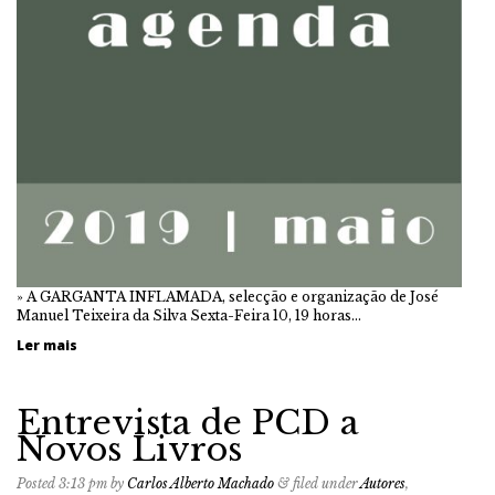
» A GARGANTA INFLAMADA, selecção e organização de José
Manuel Teixeira da Silva Sexta-Feira 10, 19 horas…
Ler mais
Entrevista de PCD a
Novos Livros
Posted
3:13 pm
by
Carlos Alberto Machado
&
filed under
Autores
,