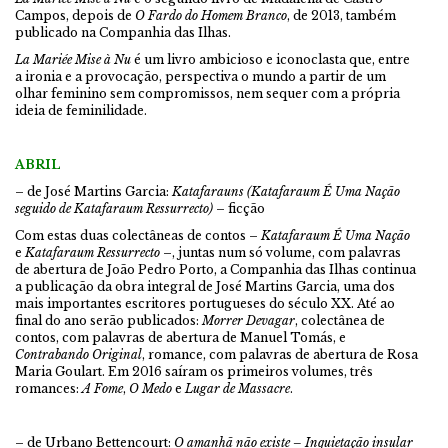
Campos, depois de
O Fardo do Homem Branco
, de 2013, também
publicado na Companhia das Ilhas.
La Mariée Mise à Nu
é um livro ambicioso e iconoclasta que, entre
a ironia e a provocação, perspectiva o mundo a partir de um
olhar feminino sem compromissos, nem sequer com a própria
ideia de feminilidade.
ABRIL
– de José Martins Garcia:
Katafarauns (Katafaraum É Uma Nação
seguido de Katafaraum Ressurrecto)
– ficção
Com estas duas colectâneas de contos –
Katafaraum É Uma Nação
e
Katafaraum Ressurrecto
–, juntas num só volume, com palavras
de abertura de João Pedro Porto, a Companhia das Ilhas continua
a publicação da obra integral de José Martins Garcia, uma dos
mais importantes escritores portugueses do século XX. Até ao
final do ano serão publicados:
Morrer Devagar
, colectânea de
contos, com palavras de abertura de Manuel Tomás, e
Contrabando Original
, romance, com palavras de abertura de Rosa
Maria Goulart. Em 2016 saíram os primeiros volumes, três
romances:
A Fome
,
O Medo
e
Lugar de Massacre
.
– de Urbano Bettencourt:
O amanhã não existe – Inquietação insular