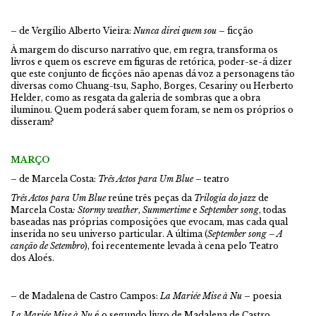
– de Vergílio Alberto Vieira:
Nunca direi quem sou
– ficção
À margem do discurso narrativo que, em regra, transforma os
livros e quem os escreve em figuras de retórica, poder-se-á dizer
que este conjunto de ficções não apenas dá voz a personagens tão
diversas como Chuang-tsu, Sapho, Borges, Cesariny ou Herberto
Helder, como as resgata da galeria de sombras que a obra
iluminou. Quem poderá saber quem foram, se nem os próprios o
disseram?
MARÇO
– de Marcela Costa:
Três Actos para Um Blue
– teatro
Três Actos para Um Blue
reúne três peças da
Trilogia do jazz
de
Marcela Costa
: Stormy weather
,
Summertime
e
September song
, todas
baseadas nas próprias composições que evocam, mas cada qual
inserida no seu universo particular. A última (
September song – A
canção de Setembro
), foi recentemente levada à cena pelo Teatro
dos Aloés.
– de Madalena de Castro Campos:
La Mariée Mise à Nu
– poesia
La Mariée Mise à Nu
é o segundo livro de Madalena de Castro