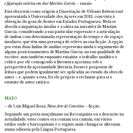
e figuração satírica em José Martins Garcia
– ensaio
Esta obra tem como origem a Dissertação de Urbano Bettencourt
apresentada à Universidade dos Açores em 2013, com vista à
obtenção do grau de doutor em Estudos Portugueses. Nela se
aborda a inquietação insular e a sátira na narrativa de Martins
Garcia, considerando a sua particular expressão e a articulação
de ambas com determinada representação do tempo e do espaço
insulares, que têm uma presença de relevo na sua ficção. A opção
por estas duas linhas de análise representa ainda o seguimento de
alguns posicionamentos de Martins Garcia, na sua qualidade de
escritor, mas também enquanto ensaísta: o trabalho analítico e
crítico por ele consagrado à literatura açoriana, sob a
perspectiva da açorianidade literária, fornece propostas de
leitura que podem igualmente ser aplicadas ao estudo da obra do
autor – e, quanto a esta, foi ele próprio a reclamar para si o
estatuto de autor satírico.
MAIO
– de Luís Miguel Rosa:
Nova Arte de Conceitos
– ficção
Seguindo um poeta muçulmano na Reconquista ou a desrazão na
actualidade, estes contos ora contam ora cantam, em vários
estilos onde o barroquismo e o registo mais chunga se alternam
numa odisseia pela Língua Portuguesa.