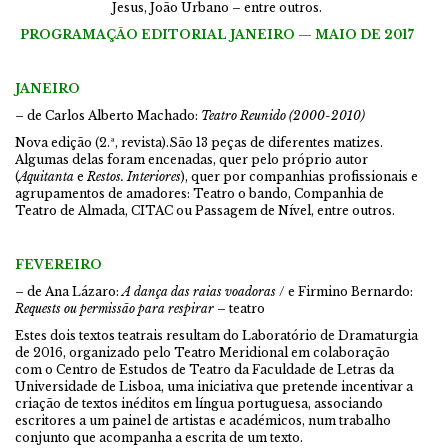
Jesus, João Urbano – entre outros.
PROGRAMAÇÃO EDITORIAL JANEIRO — MAIO DE 2017
JANEIRO
– de Carlos Alberto Machado:
Teatro Reunido (2000-2010)
Nova edição (2.ª, revista).São 13 peças de diferentes matizes.
Algumas delas foram encenadas, quer pelo próprio autor
(
Aquitanta
e
Restos. Interiores
), quer por companhias profissionais e
agrupamentos de amadores: Teatro o bando, Companhia de
Teatro de Almada, CITAC ou Passagem de Nível, entre outros.
FEVEREIRO
– de Ana Lázaro:
A dança das raias voadoras
/ e Firmino Bernardo:
Requests ou permissão para respirar
– teatro
Estes dois textos teatrais resultam do Laboratório de Dramaturgia
de 2016, organizado pelo Teatro Meridional em colaboração
com o Centro de Estudos de Teatro da Faculdade de Letras da
Universidade de Lisboa, uma iniciativa que pretende incentivar a
criação de textos inéditos em língua portuguesa, associando
escritores a um painel de artistas e académicos, num trabalho
conjunto que acompanha a escrita de um texto.