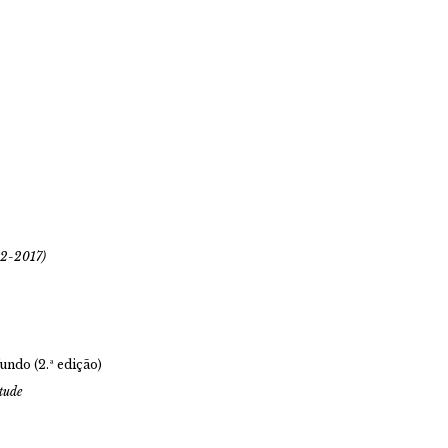
12-2017)
undo (2.ª edição)
rtude