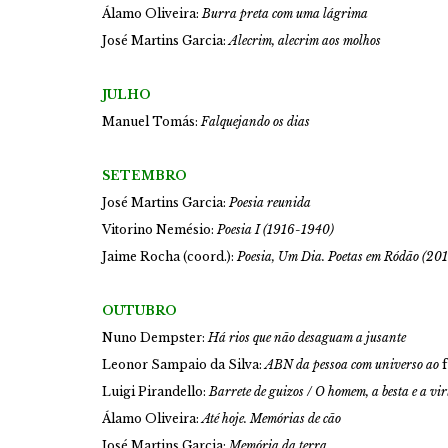
Álamo Oliveira:
Burra preta com uma lágrima
José Martins Garcia:
Alecrim, alecrim aos molhos
JULHO
Manuel Tomás:
Falquejando os dias
SETEMBRO
José Martins Garcia:
Poesia reunida
Vitorino Nemésio:
Poesia I (1916-1940)
Jaime Rocha (coord.):
Poesia, Um Dia. Poetas em Ródão (20
OUTUBRO
Nuno Dempster:
Há rios que não desaguam a jusante
Leonor Sampaio da Silva:
ABN da pessoa com universo ao
f
Luigi Pirandello:
Barrete de guizos / O homem, a besta e a vi
Álamo Oliveira:
Até hoje. Memórias de cão
José Martins Garcia:
Memória da terra