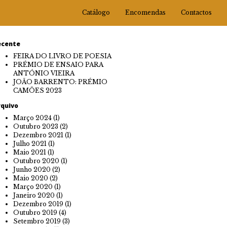
Catálogo
Encomendas
Contactos
ecente
FEIRA DO LIVRO DE POESIA
PRÉMIO DE ENSAIO PARA
ANTÓNIO VIEIRA
JOÃO BARRENTO: PRÉMIO
CAMÕES 2023
rquivo
Março 2024
(1)
Outubro 2023
(2)
Dezembro 2021
(1)
Julho 2021
(1)
Maio 2021
(1)
Outubro 2020
(1)
Junho 2020
(2)
Maio 2020
(2)
Março 2020
(1)
Janeiro 2020
(1)
Dezembro 2019
(1)
Outubro 2019
(4)
Setembro 2019
(3)