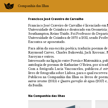
Companhia das Ilhas
Francisco José Craveiro de Carvalho
Francisco José Craveiro de Carvalho é licenciado em
Universidade de Coimbra e doutorado em Geometria 
Southampton, Reino Unido. Foi Professor do Depart
Universidade de Coimbra de 1970 a 2011, sendo Profe
Encontra-se aposentado.
Para além da sua escrita poética, traduziu poemas de 
Raymond Carver, Charles Bukowski, Jack Kerouac, N
Saroyan e outros.
Interessado na ligação entre Poesia e Matemática, pu
antologia de poemas de Katharine O’Brien, por si tra
Com a fotógrafa Lucia Vasconcelos, publicou
A est
livro de fotografia sobre Lisboa, para o qual escreveu
Publicou na Companhia das Ilhas os livros de poe
outros tercetos
(2015) e
Quatro garrafas de águ
a (2017) e
da Busílis.
Na Companhia das Ilhas