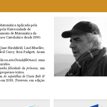
 Matemática Aplicada pela
pela Universidade de
amento de Matemática da
ssor Catedrático desde 1990.
Jane Hirshfield, Lisel Mueller,
eil Curry, Ron Padgett, Aram
blicou
ainsÓniadefibOnacci
, uma
duzidos.
ranha felicidade da princesa
, um
 pequenos textos.
mas
As sapatilhas de Usain Bolt &
, em 2019,
Tricórnio
, em edição