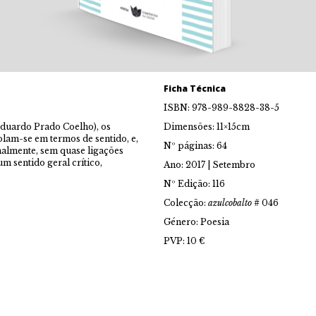
Ficha Técnica
ISBN: 978-989-8828-38-5
duardo Prado Coelho), os
Dimensões: 11×15cm
solam-se em termos de sentido, e,
Nº páginas: 64
malmente, sem quase ligações
m sentido geral crítico,
Ano: 2017 | Setembro
Nº Edição: 116
Colecção:
azulcobalto
# 046
Género: Poesia
PVP: 10 €