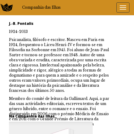
Companhia das Ilhas
J.-B. Pontalis
1924-2013
Psicanalista, filósofo e escritor. Nasceu em Paris em
1924, frequentou o Liceu Henri-IV e formou-se em
Filosofia na Sorbonne em 1945. Foi aluno de Jean-Paul
Sartre e tornou-se professor em 1948. Autor de uma
obra variada e erudita, caracterizada por uma escrita
clara e rigorosa. Intelectual apaixonado pela beleza,
simplicidade e rigor, alérgico a todas as formas de
dogmatismo e para quem a amizade e o respeito pelos
outros eram valores primordiais, ocupa um lugar de
destaque na história da psicanálise e da literatura
francesas dos últimos 50 anos.
Membro do comité de leitura da Gallimard. Aqui, a par
das suas actividades editoriais, escreveu textos de um
género híbrido, entre o romance e o ensaio. Foi
distinguido em 2006 com o prémio Médicis de Ensaio
Na Companhia das Ilhas
e em 2011 com o Grande Prémio de Literatura da
Academia Francesa pelo conjunto da sua obra