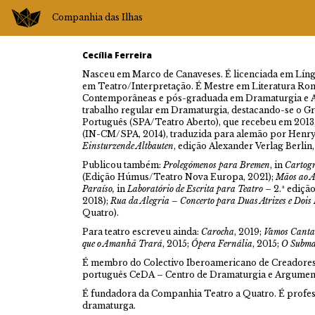
Companhia das Ilhas
Cecília Ferreira
Nasceu em Marco de Canaveses. É licenciada em Líng
em Teatro/Interpretação. É Mestre em Literatura R
Contemporâneas e pós-graduada em Dramaturgia e 
trabalho regular em Dramaturgia, destacando-se o G
Português (SPA/Teatro Aberto), que recebeu em 2013
(IN-CM/SPA, 2014), traduzida para alemão por Henry
Einsturzende Altbauten
, edição Alexander Verlag Berlin,
Publicou também:
Prolegómenos para Bremen
, in
Cartogr
(Edição Húmus/Teatro Nova Europa, 2021);
Mãos ao A
Paraíso,
in
Laboratório de Escrita para Teatro
– 2.ª ediçã
2018);
Rua da Alegria – Concerto para Duas Atrizes e Dois
Quatro).
Para teatro escreveu ainda:
Carocha
, 2019;
Vamos Cantar
que o Amanhã Trará
, 2015;
Ópera Fernália
, 2015;
O Subma
É membro do Colectivo Iberoamericano de Creadores 
português CeDA – Centro de Dramaturgia e Argumen
É fundadora da Companhia Teatro a Quatro. É profess
dramaturga.