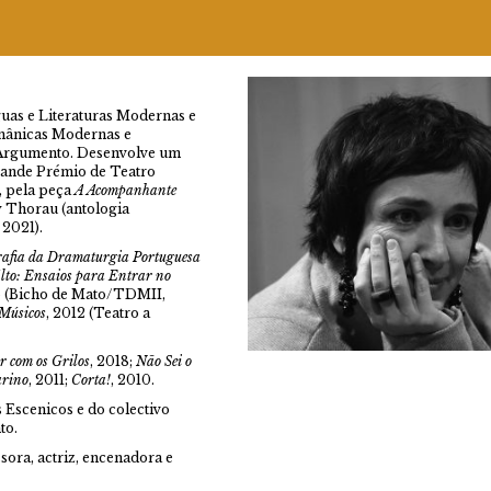
uas e Literaturas Modernas e
omânicas Modernas e
Argumento. Desenvolve um
rande Prémio de Teatro
, pela peça
A Acompanhante
 Thorau (antologia
 2021).
afia da Dramaturgia Portuguesa
lto: Ensaios para Entrar no
o (Bicho de Mato/TDMII,
 Músicos
, 2012 (Teatro a
 com os Grilos
, 2018;
Não Sei o
rino
, 2011;
Corta!
, 2010.
Escenicos e do colectivo
to.
ora, actriz, encenadora e