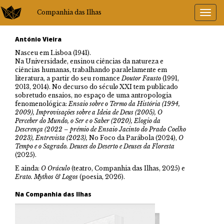
Companhia das Ilhas
António Vieira
Nasceu em Lisboa (1941).
Na Universidade, ensinou ciências da natureza e
ciências humanas, trabalhando paralelamente em
literatura, a partir do seu romance
Doutor Fausto
(1991,
2013, 2014). No decurso do sécul
o
XXI tem publicado
sobretudo ensaios, no espaço de uma antropologia
fenomenológica:
Ensaio sobre o Termo da História (1994,
2009), Improvisações sobre a Ideia de Deus (2005), O
Perceber do Mundo, o Ser e o Saber (2020), Elogio da
Descrença (2022 – prémio d
e Ensaio Jacinto do Prado Coelho
2023),
Entrevista (2023),
No Foco da Parábola (2024),
O
Tempo e o Sagrado. Deuses do Deserto e Deuses da Floresta
(2025).
E ainda:
O Oráculo
(teatro, Companhia das Ilhas, 2025) e
Erato. Mythos & Logos
(poesia, 2026).
Na Companhia das Ilhas