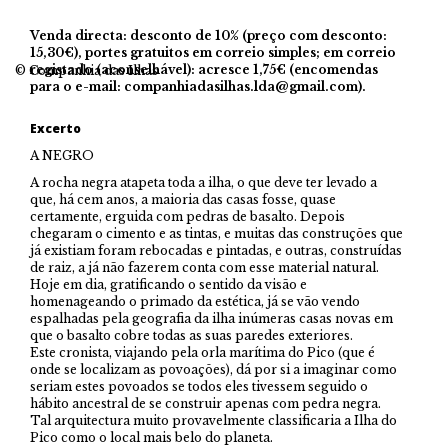
Venda directa: desconto de 10% (preço com desconto:
15,30€), portes gratuitos em correio simples; em correio
registado (aconselhável): acresce 1,75€ (encomendas
© Companhia das Ilhas
para o e-mail: companhiadasilhas.lda@gmail.com).
Excerto
A NEGRO
A rocha negra atapeta toda a ilha, o que deve ter levado a
que, há cem anos, a maioria das casas fosse, quase
certamente, erguida com pedras de basalto. Depois
chegaram o cimento e as tintas, e muitas das construções que
já existiam foram rebocadas e pintadas, e outras, construídas
de raiz, a já não fazerem conta com esse material natural.
Hoje em dia, gratificando o sentido da visão e
homenageando o primado da estética, já se vão vendo
espalhadas pela geografia da ilha inúmeras casas novas em
que o basalto cobre todas as suas paredes exteriores.
Este cronista, viajando pela orla marítima do Pico (que é
onde se localizam as povoações), dá por si a imaginar como
seriam estes povoados se todos eles tivessem seguido o
hábito ancestral de se construir apenas com pedra negra.
Tal arquitectura muito provavelmente classificaria a Ilha do
Pico como o local mais belo do planeta.