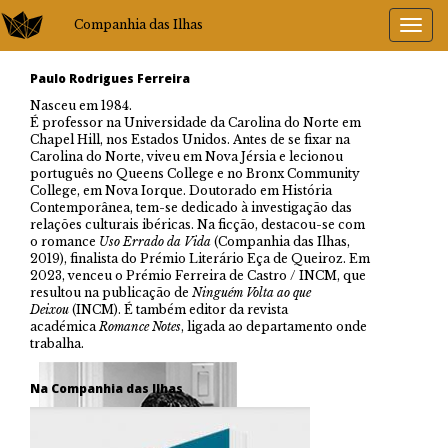
Companhia das Ilhas
Paulo Rodrigues Ferreira
Nasceu em 1984.
É professor na Universidade da Carolina do Norte em
Chapel Hill, nos Estados Unidos. Antes de se fixar na
Carolina do Norte, viveu em Nova Jérsia e lecionou
português no Queens College e no Bronx Community
College, em Nova Iorque. Doutorado em História
Contemporânea, tem-se dedicado à investigação das
relações culturais ibéricas. Na ficção, destacou-se com
o romance
Uso Errado da Vida
(Companhia das Ilhas,
2019), finalista do Prémio Literário Eça de Queiroz. Em
2023, venceu o Prémio Ferreira de Castro / INCM, que
resultou na publicação de
Ninguém Volta ao que
Deixou
(INCM). É também editor da revista
académica
Romance Notes
, ligada ao departamento onde
trabalha.
Na Companhia das Ilhas