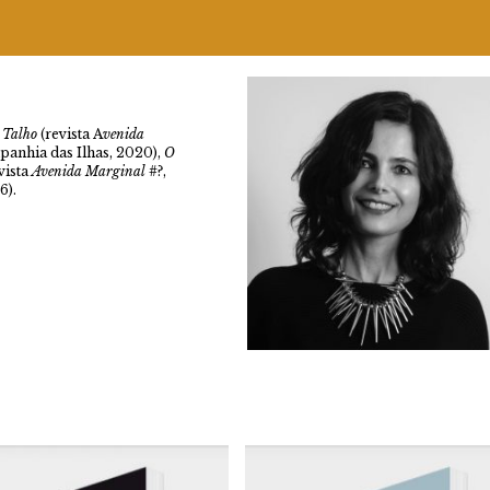
,
Talho
(revista A
venida
panhia das Ilhas, 2020),
O
vista
Avenida Marginal
#?,
6).