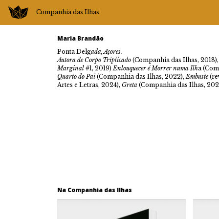
Companhia das Ilhas
Maria Brandão
Ponta Delg
ada, Açores.
Autora de Corpo Triplicado
(Companhia das Ilhas, 2018)
Marginal
#1, 2019)
Enlouquecer é Morrer numa Ilh
a (Com
Quarto do Pai
(Companhia das Ilhas, 2022),
Embuste
(re
Artes e Letras, 2024),
Greta
(Companhia das Ilhas, 202
Na Companhia das Ilhas