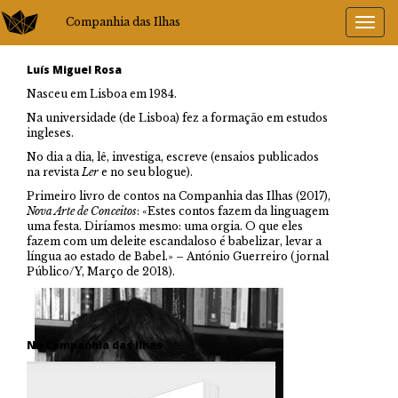
Companhia das Ilhas
Luís Miguel Rosa
Nasceu em Lisboa em 1984.
Na universidade (de Lisboa) fez a formação em estudos
ingleses.
No dia a dia, lê, investiga, escreve (ensaios publicados
na revista
Ler
e no seu blogue).
Primeiro livro de contos na Companhia das Ilhas (2017),
Nova Arte de Conceitos
: «Estes contos fazem da linguagem
uma festa. Diríamos mesmo: uma orgia. O que eles
fazem com um deleite escandaloso é babelizar, levar a
língua ao estado de Babel.» – António Guerreiro (jornal
Público/Y, Março de 2018).
Na Companhia das Ilhas