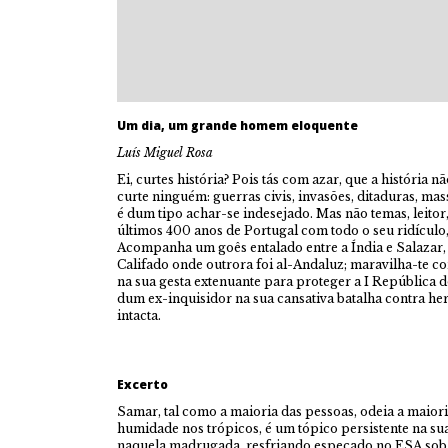
Um dia, um grande homem eloquente
Luís Miguel Rosa
Ei, curtes história? Pois tás com azar, que a história não
curte ninguém: guerras civis, invasões, ditaduras, mas
é dum tipo achar-se indesejado. Mas não temas, leitor,
últimos 400 anos de Portugal com todo o seu ridículo,
Acompanha um goês entalado entre a Índia e Salazar, 
Califado onde outrora foi al-Andaluz; maravilha-te c
na sua gesta extenuante para proteger a I República 
dum ex-inquisidor na sua cansativa batalha contra he
intacta.
Excerto
Samar, tal como a maioria das pessoas, odeia a maior
humidade nos trópicos, é um tópico persistente na s
naquela madrugada, resfriando especado no ESA sob u