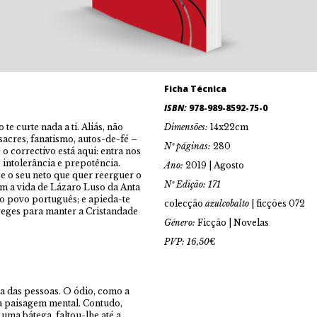
Ficha Técnica
ISBN:
978-989-8592-75-0
 te curte nada a ti. Aliás, não
Dimensões:
14x22cm
sacres, fanatismo, autos-de-fé –
Nº páginas:
280
 o correctivo está aqui: entra nos
 intolerância e prepotência.
Ano:
2019 | Agosto
e o seu neto que quer reerguer o
Nº Edição: 171
om a vida de Lázaro Luso da Anta
do povo português; e apieda-te
colecção
azulcobalto
| ficções 072
reges para manter a Cristandade
Género:
Ficção | Novelas
PVP: 16,50
€
ia das pessoas. O ódio, como a
ua paisagem mental. Contudo,
ma bátega, faltou-lhe até a