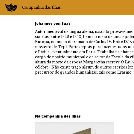
Companhia das Ilhas
Johannes von Saaz
Autor medieval de língua alemã, nascido provavelment
sudetas, entre 1342 e 1350, bem no meio de uma epide
Europa, no início do reinado de Carlos IV. Entre 1358 
mosteiro de Tepl. Parte depois para fazer estudos un
e Pádua, eventualmente em Paris. Trabalha na chance
cargo de notário municipal e de reitor da Escola da vi
altura da morte da esposa Margaretha escreve
O Lavr
célebre. Não existe traço algum de outros escritos lit
precursor de grandes humanistas, tais como Erasmo,
Na Companhia das Ilhas