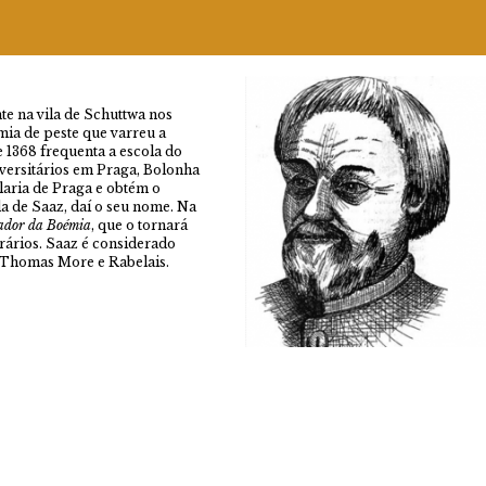
e na vila de Schuttwa nos
mia de peste que varreu a
e 1368 frequenta a escola do
iversitários em Praga, Bolonha
laria de Praga e obtém o
la de Saaz, daí o seu nome. Na
ador da Boémia
, que o tornará
erários. Saaz é considerado
 Thomas More e Rabelais.