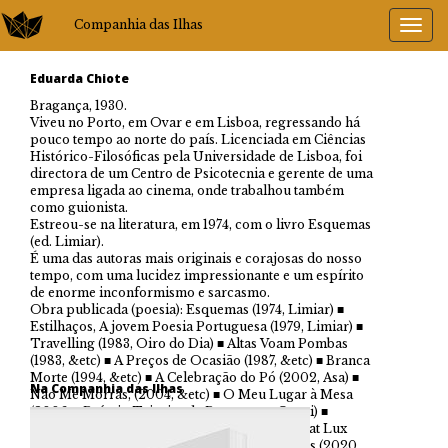
Companhia das Ilhas
Eduarda Chiote
Bragança, 1930.
Viveu no Porto, em Ovar e em Lisboa, regressando há
pouco tempo ao norte do país. Licenciada em Ciências
Histórico-Filosóficas pela Universidade de Lisboa, foi
directora de um Centro de Psicotecnia e gerente de uma
empresa ligada ao cinema, onde trabalhou também
como guionista.
Estreou-se na literatura, em 1974, com o livro Esquemas
(ed. Limiar).
É uma das autoras mais originais e corajosas do nosso
tempo, com uma lucidez impressionante e um espírito
de enorme inconformismo e sarcasmo.
Obra publicada (poesia): Esquemas (1974, Limiar) ■
Estilhaços, A jovem Poesia Portuguesa (1979, Limiar) ■
Travelling (1983, Oiro do Dia) ■ Altas Voam Pombas
(1983, &etc) ■ A Preços de Ocasião (1987, &etc) ■ Branca
Morte (1994, &etc) ■ A Celebração do Pó (2002, Asa) ■
Na Companhia das Ilhas
Não Me Morras, (2004, &etc) ■ O Meu Lugar à Mesa
(2006 – Prémio Teixeira de Pascoaes – Quasi) ■
Órgãos Epistolares (2010, Afrontamento) ■ Fiat Lux
(2017, Afrontamento) ■ A Felicidade das Pedras (2020,