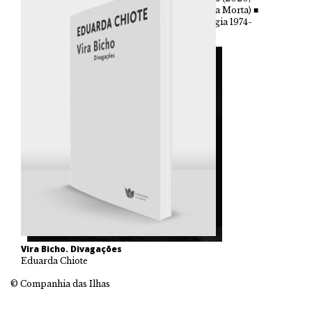
Sempre-em-Pé) ■ Sábio Temor (2022, Língua Morta) ■
A Frágil Reparação da Minha Morte – Antologia 1974-
2023 (2023, Officium Lectionis).
Vira Bicho. Divagações
Eduarda Chiote
© Companhia das Ilhas